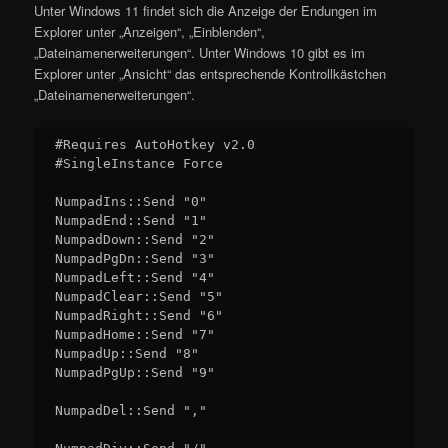
Unter Windows 11 findet sich die Anzeige der Endungen im
Explorer unter „Anzeigen“, „Einblenden“,
„Dateinamenerweiterungen“. Unter Windows 10 gibt es im
Explorer unter „Ansicht“ das entsprechende Kontrollkästchen
„Dateinamenerweiterungen“.
#Requires AutoHotkey v2.0

#SingleInstance Force

NumpadIns::Send "0"

NumpadEnd::Send "1"

NumpadDown::Send "2"

NumpadPgDn::Send "3"

NumpadLeft::Send "4"

NumpadClear::Send "5"

NumpadRight::Send "6"

NumpadHome::Send "7"

NumpadUp::Send "8"

NumpadPgUp::Send "9"

NumpadDel::Send ","
