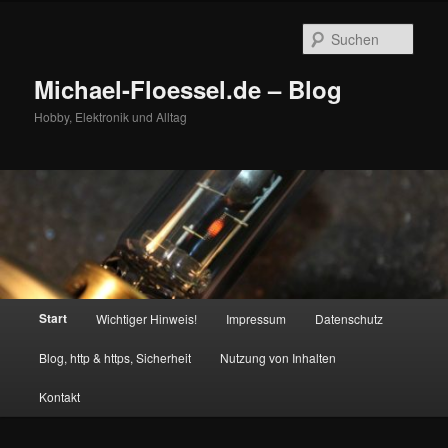
Zum
Zum
primären
sekundären
Such
Inhalt
Inhalt
springen
springen
Michael-Floessel.de – Blog
Hobby, Elektronik und Alltag
Hauptmenü
Start
Wichtiger Hinweis!
Impressum
Datenschutz
Blog, http & https, Sicherheit
Nutzung von Inhalten
Kontakt