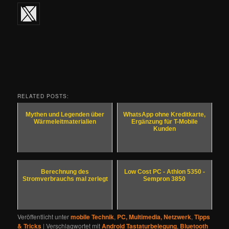
RELATED POSTS:
Mythen und Legenden über
WhatsApp ohne Kreditkarte,
Wärmeleitmaterialien
Ergänzung für T-Mobile
Kunden
Berechnung des
Low Cost PC - Athlon 5350 -
Stromverbrauchs mal zerlegt
Sempron 3850
Veröffentlicht unter
mobile Technik
,
PC, Multimedia, Netzwerk
,
Tipps
& Tricks
|
Verschlagwortet mit
Android Tastaturbelegung
,
Bluetooth