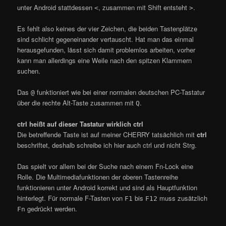
unter Android stattdessen
, zusammen mit Shift entsteht
.
<
>
Es fehlt also keines der vier Zeichen, die beiden Tastenplätze
sind schlicht gegeneinander vertauscht. Hat man das einmal
herausgefunden, lässt sich damit problemlos arbeiten, vorher
kann man allerdings eine Weile nach den spitzen Klammern
suchen.
Das
funktioniert wie bei einer normalen deutschen PC-Tastatur
@
über die rechte Alt-Taste zusammen mit
.
Q
ctrl heißt auf dieser Tastatur wirklich ctrl
Die betreffende Taste ist auf meiner CHERRY tatsächlich mit
ctrl
beschriftet, deshalb schreibe ich hier auch ctrl und nicht Strg.
Das spielt vor allem bei der Suche nach einem Fn-Lock eine
Rolle. Die Multimediafunktionen der oberen Tastenreihe
funktionieren unter Android korrekt und sind als Hauptfunktion
hinterlegt. Für normale F-Tasten von
bis
muss zusätzlich
F1
F12
gedrückt werden.
Fn