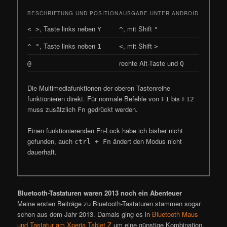
BESCHRIFTUNG UND POSITION
AUSGABE UNTER ANDROID
, Taste links neben
, mit Shift
< >
Y
^
°
, Taste links neben
, mit Shift
^ °
1
<
>
rechte Alt-Taste und
@
Q
Die Multimediafunktionen der oberen Tastenreihe
funktionieren direkt. Für normale Befehle von
bis
F1
F12
muss zusätzlich
gedrückt werden.
Fn
Einen funktionierenden Fn-Lock habe ich bisher nicht
gefunden, auch
ändert den Modus nicht
ctrl + Fn
dauerhaft.
Bluetooth-Tastaturen waren 2013 noch ein Abenteuer
Meine ersten Beiträge zu Bluetooth-Tastaturen stammen sogar
schon aus dem Jahr 2013. Damals ging es in
Bluetooth Maus
und Tastatur am Xperia Tablet Z
um eine günstige Kombination,