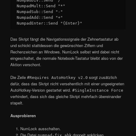
NumpadDiv::Send "/"

NumpadMult::Send "*"

NumpadSub::Send "-"

NumpadAdd::Send "+"

NumpadEnter::Send "{Enter}"
Das Skript fängt die Navigationssignale der Zehnertastatur ab
und schickt stattdessen die gewünschten Ziffern und
Rechenzeichen an Windows. NumLock selbst wird dabei nicht
eingeschaltet, die normale Notebook-Tastatur bleibt also von der
Aktion verschont.
Die Zeile
sorgt zusätzlich
#Requires AutoHotkey v2.0
dafür, dass das Skript nicht versehentlich mit einer ungeeigneten
AutoHotkey-Version gestartet wird.
#SingleInstance Force
verhindert, dass sich das gleiche Skript mehrfach übereinander
stapelt.
Ausprobieren
NumLock ausschalten.
Die Datei
doppelt anklicken.
numpad-fix.ahk