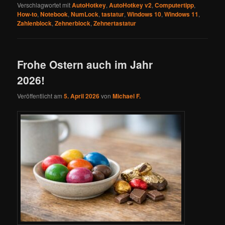
Verschlagwortet mit
AutoHotkey
,
AutoHotkey v2
,
Computertipp
,
How-to
,
Notebook
,
NumLock
,
tastatur
,
Windows 10
,
Windows 11
,
Zahlenblock
,
Zehnerblock
,
Zehnertastatur
Frohe Ostern auch im Jahr
2026!
Veröffentlicht am
5. April 2026
von
Michael F.