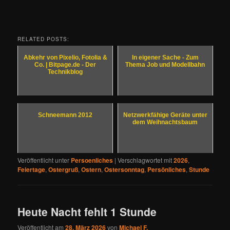
RELATED POSTS:
Abkehr von Pixelio, Fotolia &
In eigener Sache - Zum
Co. | Bitpage.de - Der
Thema Job und Modellbahn
Technikblog
Schneemann 2012
Netzwerkfähige Geräte unter
dem Weihnachtsbaum
Veröffentlicht unter
Persoenliches
|
Verschlagwortet mit
2026
,
Feiertage
,
Ostergruß
,
Ostern
,
Ostersonntag
,
Persönliches
,
Stunde
Heute Nacht fehlt 1 Stunde
Veröffentlicht am
28. März 2026
von
Michael F.