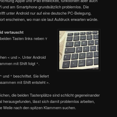
Richtung Apple und iPad entwickelt, funktioniert aber auch
Pi und am Smartphone grundsätzlich problemlos. Die
trifft unter Android nur auf eine deutsche PC-Belegung,
dort erscheinen, wo man sie laut Aufdruck erwarten würde.
id vertauscht
e beiden Tasten links neben
Y
ehen
und
. Unter Android
<
>
ammen mit Shift folgt
.
°
und
beschriftet. Sie liefert
^
°
usammen mit Shift entsteht
.
>
Zeichen, die beiden Tastenplätze sind schlicht gegeneinander
l herausgefunden, lässt sich damit problemlos arbeiten,
ine Weile nach den spitzen Klammern suchen.