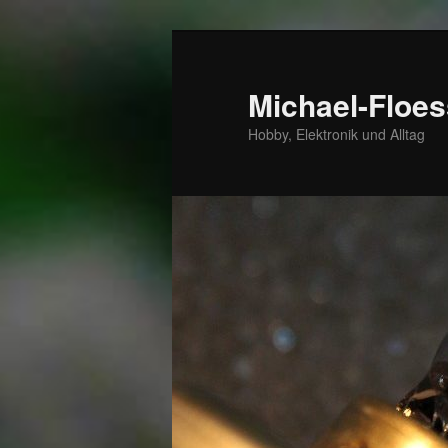
Zum
Zum
primären
sekundären
Inhalt
Inhalt
Michael-Floes
springen
springen
Hobby, Elektronik und Alltag