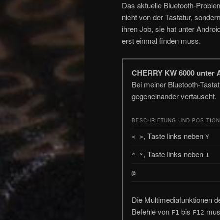
Das aktuelle Bluetooth-Probl
nicht von der Tastatur, sond
ihren Job, sie hat unter Andro
erst einmal finden muss.
CHERRY KW 6000 unter A
Bei meiner Bluetooth-Tastat
gegeneinander vertauscht.
BESCHRIFTUNG UND POSITION
, Taste links neben
< >
Y
, Taste links neben
^ °
1
@
Die Multimediafunktionen de
Befehle von
bis
muss
F1
F12