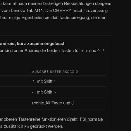
em kommt nach meinen bisherigen Beobachtungen übrigens
ern vom Lenovo Tab M11. Die CHERRY macht zuverlässig
id nur einige Eigenheiten bei der Tastenbelegung, die man
ndroid, kurz zusammengefasst
ur sind unter Android die beiden Tasten für
und
< >
^ °
AUSGABE UNTER ANDROID
, mit Shift
^
°
, mit Shift
<
>
rechte Alt-Taste und
Q
r oberen Tastenreihe funktionieren direkt. Für normale
 zusätzlich
gedrückt werden.
Fn