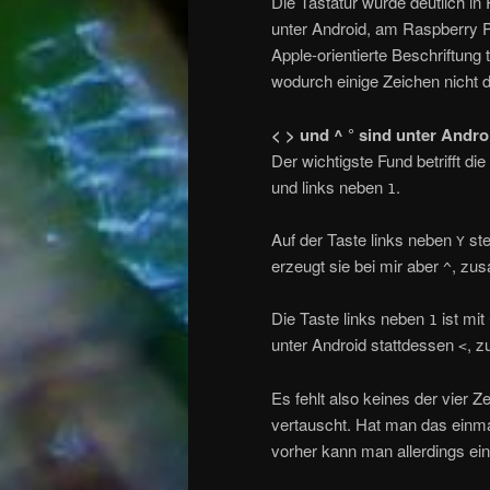
Die Tastatur wurde deutlich in 
unter Android, am Raspberry 
Apple-orientierte Beschriftung 
wodurch einige Zeichen nicht 
< > und ^ ° sind unter Andro
Der wichtigste Fund betrifft di
und links neben
.
1
Auf der Taste links neben
st
Y
erzeugt sie bei mir aber
, zus
^
Die Taste links neben
ist mit
1
unter Android stattdessen
, z
<
Es fehlt also keines der vier 
vertauscht. Hat man das einma
vorher kann man allerdings e