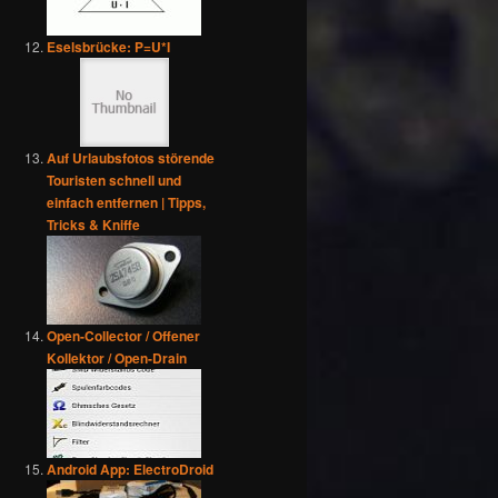
Eselsbrücke: P=U*I
Auf Urlaubsfotos störende
Touristen schnell und
einfach entfernen | Tipps,
Tricks & Kniffe
Open-Collector / Offener
Kollektor / Open-Drain
Android App: ElectroDroid