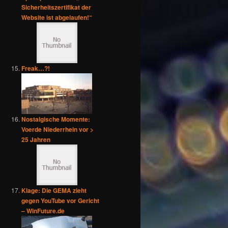
Sicherheitszertifikat der
Website ist abgelaufen!“
Freak…?!
Nostalgische Momente:
Voerde Niederrhein vor >
25 Jahren
Klage: Die GEMA zieht
gegen YouTube vor Gericht
– WinFuture.de