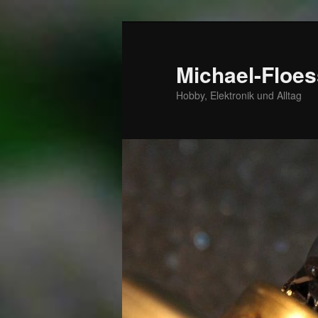
Zum
Zum
primären
sekundären
Inhalt
Inhalt
Michael-Floes
springen
springen
Hobby, Elektronik und Alltag