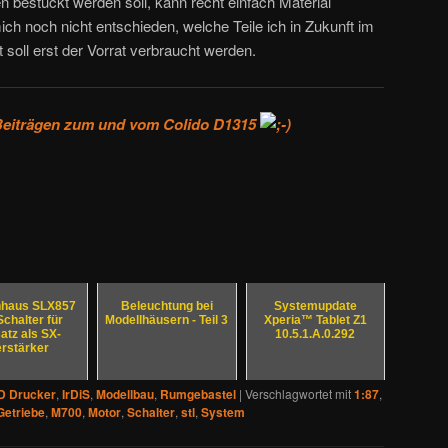
 bestückt werden soll, kann recht einfach Material
ch noch nicht entschieden, welche Teile ich in Zukunft im
 soll erst der Vorrat verbraucht werden.
 Beiträgen zum und vom Colido D1315
nhaus SLX857
Beleuchtung bei
Systemupdate
Schalter für
Modellhäusern - Teil 3
Xperia™ Tablet Z1
atz als SX-
10.5.1.A.0.292
rstärker
3D Drucker
,
IrDiS
,
Modellbau
,
Rumgebastel
|
Verschlagwortet mit
1:87
,
Getriebe
,
M700
,
Motor
,
Schalter
,
stl
,
System