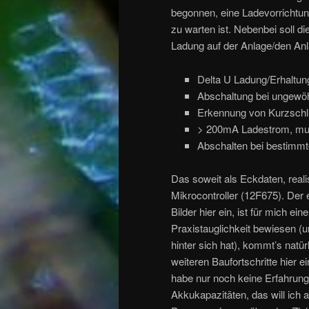
begonnen, eine Ladevorrichtun
zu warten ist. Nebenbei soll d
Ladung auf der Anlage/den Anla
Delta U Ladung/Erhaltu
Abschaltung bei ungewö
Erkennung von Kurzschl
> 200mA Ladestrom, mus
Abschalten bei bestimmter
Das soweit als Eckdaten, realis
Mikrocontroller (12F675). Der e
Bilder hier ein, ist für mich e
Praxistauglichkeit bewiesen (u
hinter sich hat), kommt’s natür
weiteren Baufortschritte hier e
habe nur noch keine Erfahrung
Akkukapazitäten, das will ich 