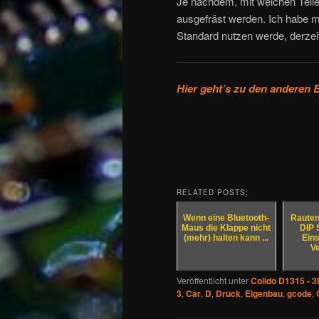
Je nachdem, mit welchen Teilen
ausgefräst werden. Ich habe mi
Standard nutzen werde, derzeit
Hier geht’s zu den anderen
RELATED POSTS:
Wenn eine Bluetooth-
Raute
Maus die Klappe nicht
DIP 
(mehr) halten kann ...
Eins
Ve
Veröffentlicht unter
Colido D1315 - 
3
,
Car
,
D
,
Druck
,
Eigenbau
,
gcode
,