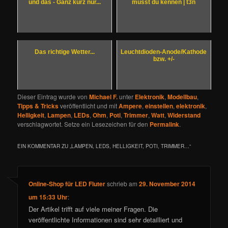
und das - Ganz kurz nur...
musst du kennen | t3n
Das richtige Wetter...
Leuchtdioden-Anode/Kathode
bzw. +/-
Dieser Eintrag wurde von
Michael F.
unter
Elektronik
,
Modellbau
,
Tipps & Tricks
veröffentlicht und mit
Ampere
,
einstellen
,
elektronik
,
Helligkeit
,
Lampen
,
LEDs
,
Ohm
,
Poti
,
Trimmer
,
Watt
,
Widerstand
verschlagwortet. Setze ein Lesezeichen für den
Permalink
.
EIN KOMMENTAR ZU „
LAMPEN, LEDS, HELLIGKEIT, POTI, TRIMMER…
“
Online-Shop für LED Fluter
schrieb
am
29. November 2014
um 15:33 Uhr
:
Der Artikel trifft auf viele meiner Fragen. Die
veröffentlichte Informationen sind sehr detailliert und