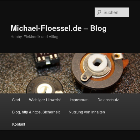
Zum
primären
Such
Inhalt
springen
Michael-Floessel.de – Blog
Hobby, Elektronik und Alltag
Hauptmenü
Start
Wichtiger Hinweis!
Impressum
Datenschutz
Blog, http & https, Sicherheit
Nutzung von Inhalten
Kontakt