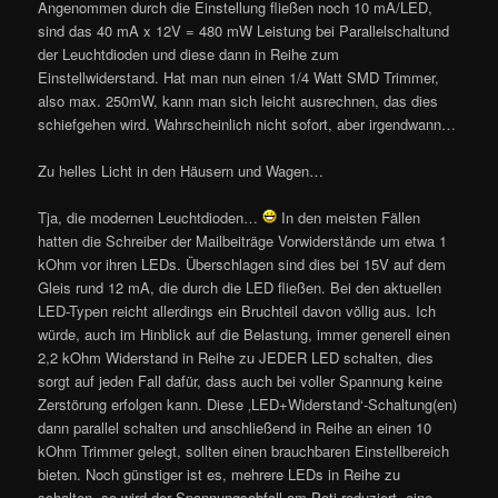
Angenommen durch die Einstellung fließen noch 10 mA/LED,
sind das 40 mA x 12V = 480 mW Leistung bei Parallelschaltund
der Leuchtdioden und diese dann in Reihe zum
Einstellwiderstand. Hat man nun einen 1/4 Watt SMD Trimmer,
also max. 250mW, kann man sich leicht ausrechnen, das dies
schiefgehen wird. Wahrscheinlich nicht sofort, aber irgendwann…
Zu helles Licht in den Häusern und Wagen…
Tja, die modernen Leuchtdioden…
In den meisten Fällen
hatten die Schreiber der Mailbeiträge Vorwiderstände um etwa 1
kOhm vor ihren LEDs. Überschlagen sind dies bei 15V auf dem
Gleis rund 12 mA, die durch die LED fließen. Bei den aktuellen
LED-Typen reicht allerdings ein Bruchteil davon völlig aus. Ich
würde, auch im Hinblick auf die Belastung, immer generell einen
2,2 kOhm Widerstand in Reihe zu JEDER LED schalten, dies
sorgt auf jeden Fall dafür, dass auch bei voller Spannung keine
Zerstörung erfolgen kann. Diese ‚LED+Widerstand‘-Schaltung(en)
dann parallel schalten und anschließend in Reihe an einen 10
kOhm Trimmer gelegt, sollten einen brauchbaren Einstellbereich
bieten. Noch günstiger ist es, mehrere LEDs in Reihe zu
schalten, so wird der Spannungsabfall am Poti reduziert, eine