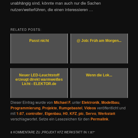
unabhängig sind, könnte man auch nur die Sachen
nutzen/weiterführen, die einen interessieren …
RELATED POSTS:
Passt nicht
@ Job: Früh am Morgen...
Neuer LED-Leuchtstoff
Wenn die Lok...
erzeugt direkt warmweißes
Licht - ELEKTOR.de
Dieser Eintrag wurde von
Michael F.
unter
Elektronik
,
Modellbau
,
Programmierung
,
Projekte
,
Rumgebastel
,
Videos
veröffentlicht und
mit
1:87
,
controller
,
Eigenbau
,
H0
,
KFZ
,
pic
,
Servo
,
Werkstatt
verschlagwortet. Setze ein Lesezeichen für den
Permalink
.
8 KOMMENTARE ZU „
PROJEKT KFZ WERKSTATT IN 1:87
“