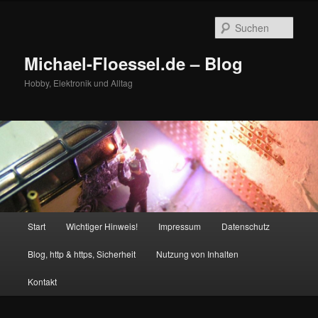
Zum
primären
Such
Inhalt
springen
Michael-Floessel.de – Blog
Hobby, Elektronik und Alltag
Hauptmenü
Start
Wichtiger Hinweis!
Impressum
Datenschutz
Blog, http & https, Sicherheit
Nutzung von Inhalten
Kontakt