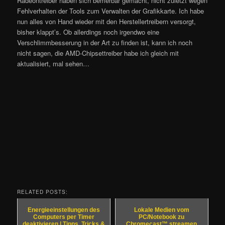
Radeontreiber haben sich bemerbar gemacht, nicht zuletzt wegen
Fehlverhalten der Tools zum Verwalten der Grafikkarte. Ich habe
nun alles von Hand wieder mit den Herstellertreibern versorgt,
bisher klappt’s. Ob allerdings noch irgendwo eine
Verschlimmbesserung in der Art zu finden ist, kann ich noch
nicht sagen, die AMD-Chipsettreiber habe ich gleich mit
aktualisiert, mal sehen…
RELATED POSTS:
Energieeinstellungen des
Lokale Medien vom
Computers per Timer
PC/Notebook zu
deaktivieren | Tipps, Tricks &
Chromecast™ streamen