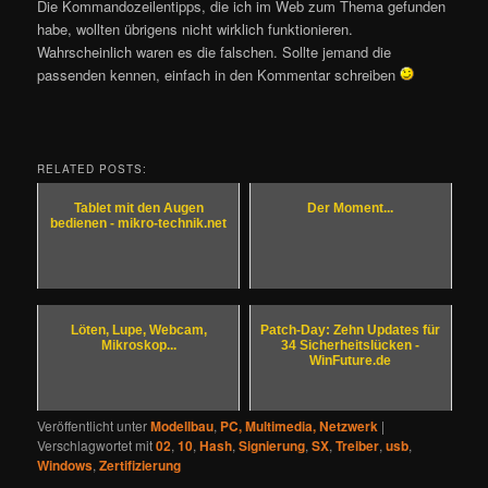
Die Kommandozeilentipps, die ich im Web zum Thema gefunden
habe, wollten übrigens nicht wirklich funktionieren.
Wahrscheinlich waren es die falschen. Sollte jemand die
passenden kennen, einfach in den Kommentar schreiben
RELATED POSTS:
Tablet mit den Augen
Der Moment...
bedienen - mikro-technik.net
Löten, Lupe, Webcam,
Patch-Day: Zehn Updates für
Mikroskop...
34 Sicherheitslücken -
WinFuture.de
Veröffentlicht unter
Modellbau
,
PC, Multimedia, Netzwerk
|
Verschlagwortet mit
02
,
10
,
Hash
,
Signierung
,
SX
,
Treiber
,
usb
,
Windows
,
Zertifizierung