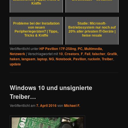
Kniffe
Probleme bei der Installation
Studie: Microsoft-
von neuen
Betriebssystem nur noch auf
Peripheriegeräten? | Tipps,
20% aller privaten IT-Geräte |
Tricks & Kniffe
heise resale
Veröffentlicht unter
HP Pavilion 17F-258ng
,
PC, Multimedia,
Netzwerk
|
Verschlagwortet mit
10
,
Creators
,
F
,
Fall
,
falscher
,
Grafik
,
haken
,
langsam
,
laptop
,
NG
,
Notebook
,
Pavilion
,
ruckeln
,
Treiber
,
update
Windows 10 und unsignierte
Treiber…
Veröffentlicht am
7. April 2016
von
Michael F.