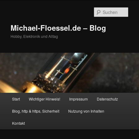
Zum
Zum
primären
sekundären
Such
Inhalt
Inhalt
springen
springen
Michael-Floessel.de – Blog
Hobby, Elektronik und Alltag
Hauptmenü
Start
Wichtiger Hinweis!
Impressum
Datenschutz
Blog, http & https, Sicherheit
Nutzung von Inhalten
Kontakt