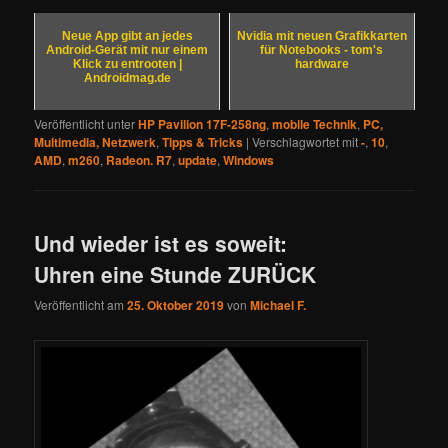
Neue App gibt an jedes
Nvidia mit neuen Grafikkarten
Android-Gerät mit nur einem
für Notebooks - tom's
Klick zu entrooten |
hardware
Androidmag.de
Veröffentlicht unter
HP Pavilion 17F-258ng
,
mobile Technik
,
PC,
Multimedia, Netzwerk
,
Tipps & Tricks
|
Verschlagwortet mit
-
,
10
,
AMD
,
m260
,
Radeon. R7
,
update
,
Windows
Und wieder ist es soweit:
Uhren eine Stunde ZURÜCK
Veröffentlicht am
25. Oktober 2019
von
Michael F.