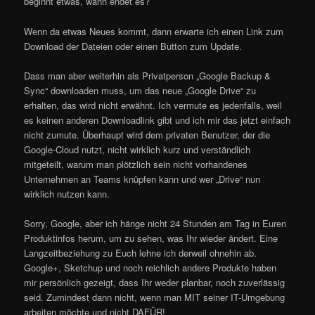
beginnt etwas, wann endet es?
Wenn da etwas Neues kommt, dann erwarte ich einen Link zum
Download der Dateien oder einen Button zum Update.
Dass man aber weiterhin als Privatperson „Google Backup &
Sync“ downloaden muss, um das neue „Google Drive“ zu
erhalten, das wird nicht erwähnt. Ich vermute es jedenfalls, weil
es keinen anderen Downloadlink gibt und ich mir das jetzt einfach
nicht zumute. Überhaupt wird dem privaten Benutzer, der die
Google-Cloud nutzt, nicht wirklich kurz und verständlich
mitgeteilt, warum man plötzlich sein nicht vorhandenes
Unternehmen an Teams knüpfen kann und wer „Drive“ nun
wirklich nutzen kann.
Sorry, Google, aber ich hänge nicht 24 Stunden am Tag in Euren
Produktinfos herum, um zu sehen, was Ihr wieder ändert. Eine
Langzeitbeziehung zu Euch lehne ich derweil ohnehin ab.
Google+, Sketchup und noch reichlich andere Produkte haben
mir persönlich gezeigt, dass Ihr weder planbar, noch zuverlässig
seid. Zumindest dann nicht, wenn man MIT seiner IT-Umgebung
arbeiten möchte und nicht DAFÜR!