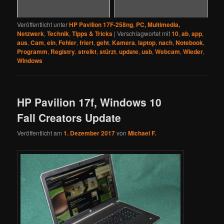
Veröffentlicht unter
HP Pavilion 17F-258ng
,
PC, Multimedia,
Netzwerk
,
Technik
,
Tipps & Tricks
|
Verschlagwortet mit
10
,
ab
,
app
,
aus
,
Cam
,
ein
,
Fehler
,
friert
,
geht
,
Kamera
,
laptop
,
nach
,
Notebook
,
Programm
,
Registry
,
streikt
,
stürzt
,
update
,
usb
,
Webcam
,
Wieder
,
Windows
HP Pavilion 17f, Windows 10
Fall Creators Update
Veröffentlicht am
1. Dezember 2017
von
Michael F.