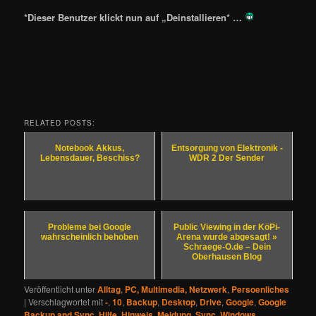
*Dieser Benutzer klickt nun auf „Deinstallieren* …
RELATED POSTS:
Notebook Akkus,
Entsorgung von Elektronik -
Lebensdauer, Beschiss?
WDR 2 Der Sender
Probleme bei Google
Public Viewing in der KöPi-
wahrscheinlich behoben
Arena wurde abgesagt! »
Schraege-O.de – Dein
Oberhausen Blog
Veröffentlicht unter
Alltag
,
PC, Multimedia, Netzwerk
,
Persoenliches
|
Verschlagwortet mit
-
,
10
,
Backup
,
Desktop
,
Drive
,
Google
,
Google
Backup and Sync
,
Hilfe
,
Hinweis
,
Meldung
,
Sync
,
Windows