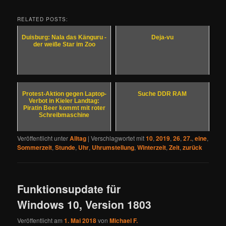
RELATED POSTS:
Duisburg: Nala das Känguru -
Deja-vu
der weiße Star im Zoo
Protest-Aktion gegen Laptop-
Suche DDR RAM
Verbot in Kieler Landtag:
Piratin Beer kommt mit roter
Schreibmaschine
Veröffentlicht unter
Alltag
|
Verschlagwortet mit
10
,
2019
,
26
,
27.
,
eine
,
Sommerzeit
,
Stunde
,
Uhr
,
Uhrumstellung
,
Winterzeit
,
Zeit
,
zurück
Funktionsupdate für
Windows 10, Version 1803
Veröffentlicht am
1. Mai 2018
von
Michael F.