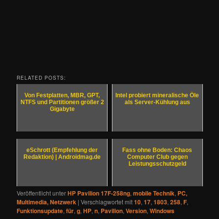
RELATED POSTS:
Von Festplatten, MBR, GPT,
Intel probiert mineralische Öle
NTFS und Partitionen größer 2
als Server-Kühlung aus
Gigabyte
eSchrott (Empfehlung der
Fass ohne Boden: Chaos
Redaktion) | Androidmag.de
Computer Club gegen
Leistungsschutzgeld
Veröffentlicht unter
HP Pavilion 17F-258ng
,
mobile Technik
,
PC,
Multimedia, Netzwerk
|
Verschlagwortet mit
10
,
17
,
1803
,
258
,
F
,
Funktionsupdate
,
für
,
g
,
HP
,
n
,
Pavilion
,
Version
,
Windows