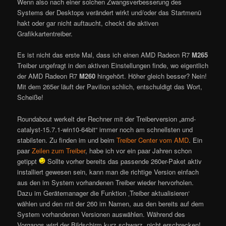
Wenn also nach einer solchen Zwangsverbesserung des
Systems der Desktops verändert wirkt und/oder das Startmenü
hakt oder gar nicht auftaucht, checkt die aktiven
Grafikkartentreiber.
Es ist nicht das erste Mal, dass ich einen AMD Radeon R7
M265
Treiber ungefragt in den aktiven Einstellungen finde, wo eigentlich
der AMD Radeon R7
M260
hingehört. Höher gleich besser? Nein!
Mit dem 265er läuft der Pavilion schlich, entschuldigt das Wort,
Scheiße!
Roundabout werkelt der Rechner mit der Treiberversion „amd-
catalyst-15.7.1-win10-64bit“ immer noch am schnellsten und
stabilsten. Zu finden im und beim
Treiber Center vom AMD
. Ein
paar
Zeilen zum Treiber
, habe ich vor ein paar Jahren schon
getippt
Sollte vorher bereits das passende 260er-Paket aktiv
installiert gewesen sein, kann man die richtige Version einfach
aus den im System vorhandenen Treiber wieder hervorholen.
Dazu im Gerätemanager die Funktion ‚Treiber aktualisieren‘
wählen und den mit der 260 im Namen, aus den bereits auf dem
System vorhandenen Versionen auswählen. Während des
Vorgangs wird der Bildschirm kurz schwarz, nicht erschrecken!