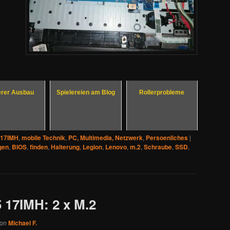
erer Ausbau
Spielereien am Blog
Rollerprobleme
 17IMH
,
mobile Technik
,
PC, Multimedia, Netzwerk
,
Persoenliches
|
gen
,
BIOS
,
finden
,
Halterung
,
Legion
,
Lenovo
,
m.2
,
Schraube
,
SSD
,
 17IMH: 2 x M.2
von
Michael F.