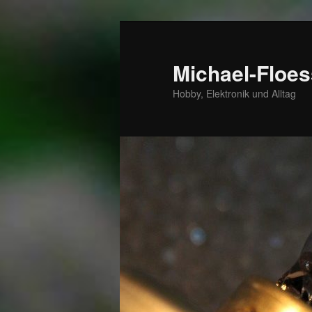
Zum
Zum
primären
sekundären
Inhalt
Inhalt
Michael-Floes
springen
springen
Hobby, Elektronik und Alltag