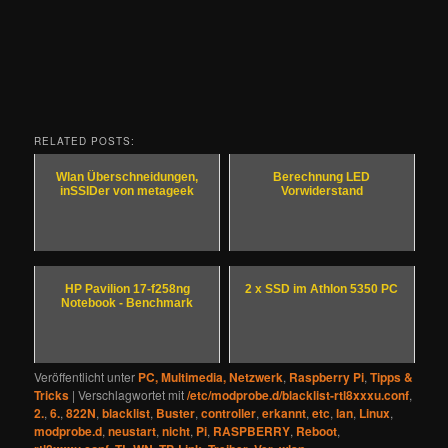
RELATED POSTS:
Wlan Überschneidungen,
Berechnung LED
inSSIDer von metageek
Vorwiderstand
HP Pavilion 17-f258ng
2 x SSD im Athlon 5350 PC
Notebook - Benchmark
Veröffentlicht unter
PC, Multimedia, Netzwerk
,
Raspberry Pi
,
Tipps &
Tricks
|
Verschlagwortet mit
/etc/modprobe.d/blacklist-rtl8xxxu.conf
,
2.
,
6.
,
822N
,
blacklist
,
Buster
,
controller
,
erkannt
,
etc
,
lan
,
Linux
,
modprobe.d
,
neustart
,
nicht
,
Pi
,
RASPBERRY
,
Reboot
,