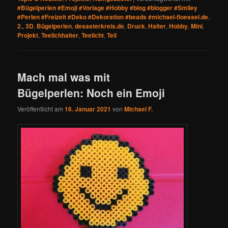
#Bügelperlen #Emoji #Vorlage #Hobby #blog #blogger #Smiley
#Perlen #Freizeit #Deko #Dekoration #beads #michael-floessel.de
,
2.
,
3D
,
Bügelperlen
,
desasterkreis.de
,
Druck
,
Halter
,
Hobby
,
Mini
,
Projekt
,
Teelichhalter
,
Teelicht
,
Teil
Mach mal was mit
Bügelperlen: Noch ein Emoji
Veröffentlicht am
16. Januar 2021
von
Michael F.