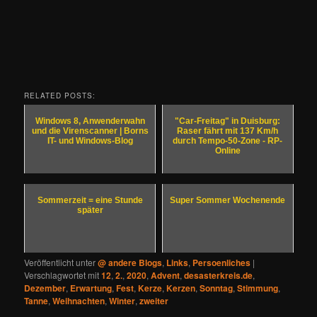
RELATED POSTS:
Windows 8, Anwenderwahn
"Car-Freitag" in Duisburg:
und die Virenscanner | Borns
Raser fährt mit 137 Km/h
IT- und Windows-Blog
durch Tempo-50-Zone - RP-
Online
Sommerzeit = eine Stunde
Super Sommer Wochenende
später
Veröffentlicht unter
@ andere Blogs
,
Links
,
Persoenliches
|
Verschlagwortet mit
12
,
2.
,
2020
,
Advent
,
desasterkreis.de
,
Dezember
,
Erwartung
,
Fest
,
Kerze
,
Kerzen
,
Sonntag
,
Stimmung
,
Tanne
,
Weihnachten
,
Winter
,
zweiter