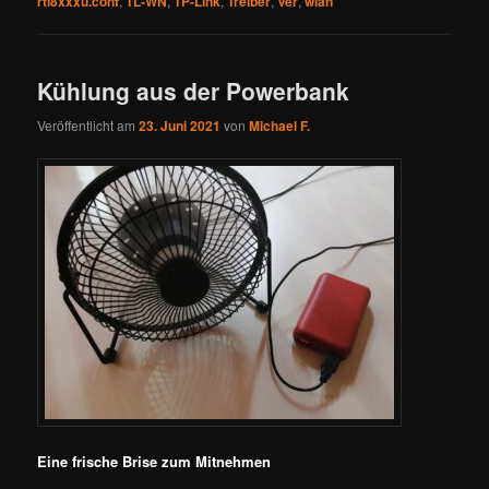
rtl8xxxu.conf
,
TL-WN
,
TP-Link
,
Treiber
,
Ver
,
wlan
Kühlung aus der Powerbank
Veröffentlicht am
23. Juni 2021
von
Michael F.
Eine frische Brise zum Mitnehmen