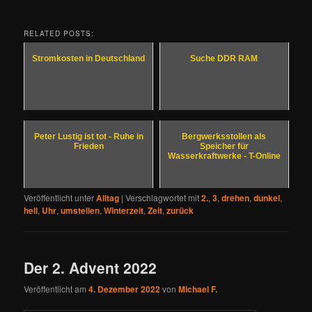
RELATED POSTS:
Stromkosten in Deutschland
Suche DDR RAM
Peter Lustig ist tot - Ruhe in
Bergwerksstollen als
Frieden
Speicher für
Wasserkraftwerke - T-Online
Veröffentlicht unter
Alltag
|
Verschlagwortet mit
2.
,
3
,
drehen
,
dunkel
,
hell
,
Uhr
,
umstellen
,
Winterzeit
,
Zeit
,
zurück
Der 2. Advent 2022
Veröffentlicht am
4. Dezember 2022
von
Michael F.