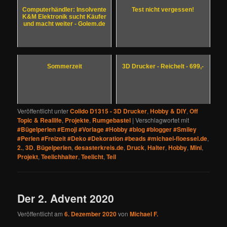
Computerhändler: Insolvente
Test nicht vergessen!
K&M Elektronik sucht Käufer
und macht weiter - Golem.de
Sommerzeit
3D Drucker - Reichelt - 699,-
Veröffentlicht unter
Colido D1315 - 3D Drucker
,
Hobby & DIY
,
Off
Topic & Reallife
,
Projekte
,
Rumgebastel
|
Verschlagwortet mit
#Bügelperlen #Emoji #Vorlage #Hobby #blog #blogger #Smiley
#Perlen #Freizeit #Deko #Dekoration #beads #michael-floessel.de
,
2.
,
3D
,
Bügelperlen
,
desasterkreis.de
,
Druck
,
Halter
,
Hobby
,
Mini
,
Projekt
,
Teelichhalter
,
Teelicht
,
Teil
Der 2. Advent 2020
Veröffentlicht am
6. Dezember 2020
von
Michael F.