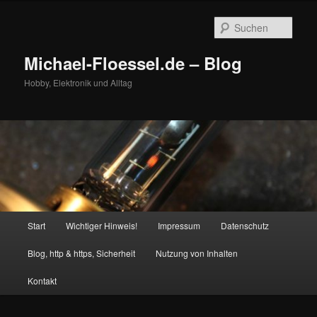
Zum
Zum
primären
sekundären
Such
Inhalt
Inhalt
springen
springen
Michael-Floessel.de – Blog
Hobby, Elektronik und Alltag
Hauptmenü
Start
Wichtiger Hinweis!
Impressum
Datenschutz
Blog, http & https, Sicherheit
Nutzung von Inhalten
Kontakt