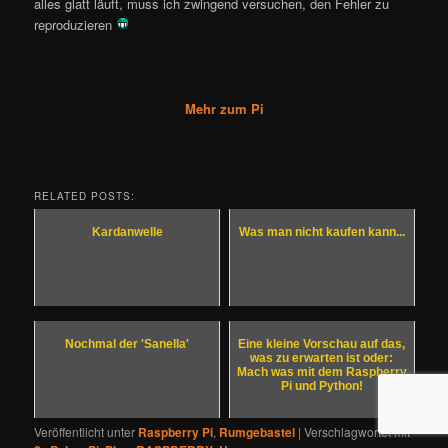
alles glatt läuft, muss ich zwingend versuchen, den Fehler zu
reproduzieren
Mehr zum Pi
RELATED POSTS:
Kardanwelle
Was man nicht kaufen kann...
Nochmal der 'Sanella'
Eine kleine Vorschau auf das,
was zu erwarten ist oder:
Mach was mit dem Raspberry
Pi und Python!
Veröffentlicht unter
Raspberry Pi
,
Rumgebastel
|
Verschlagwortet mit