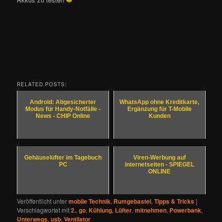
RELATED POSTS:
Android: Abgesicherter
WhatsApp ohne Kreditkarte,
Modus für Handy-Notfälle -
Ergänzung für T-Mobile
News - CHIP Online
Kunden
Gehäuselüfter im Tagebuch
Viren-Werbung auf
PC
Internetseiten - SPIEGEL
ONLINE
Veröffentlicht unter
mobile Technik
,
Rumgebastel
,
Tipps & Tricks
|
Verschlagwortet mit
2.
,
go
,
Kühlung
,
Lüfter
,
mitnehmen
,
Powerbank
,
Unterwegs
,
usb
,
Ventilator