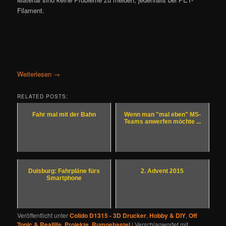
Filament.
Weiterlesen
→
RELATED POSTS:
Fahr mal mit der Bahn
Wenn man "mal eben" MS-
Teams anwerfen möchte ...
Duisburg: Fahrpläne fürs
2. Advent 2015
Smartphone
Veröffentlicht unter
Colido D1315 - 3D Drucker
,
Hobby & DIY
,
Off
Topic & Reallife
,
Projekte
,
Rumgebastel
|
Verschlagwortet mit