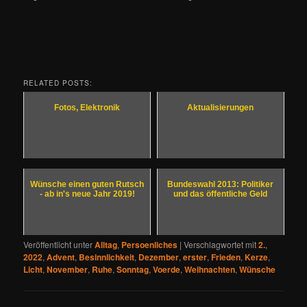
RELATED POSTS:
Fotos, Elektronik
Aktualisierungen
Wünsche einen guten Rutsch
Bundeswahl 2013: Politiker
- ab in's neue Jahr 2019!
und das öffentliche Geld
Veröffentlicht unter
Alltag
,
Persoenliches
|
Verschlagwortet mit
2.
,
2022
,
Advent
,
Besinnlichkeit
,
Dezember
,
erster
,
Frieden
,
Kerze
,
Licht
,
November
,
Ruhe
,
Sonntag
,
Voerde
,
Weihnachten
,
Wünsche