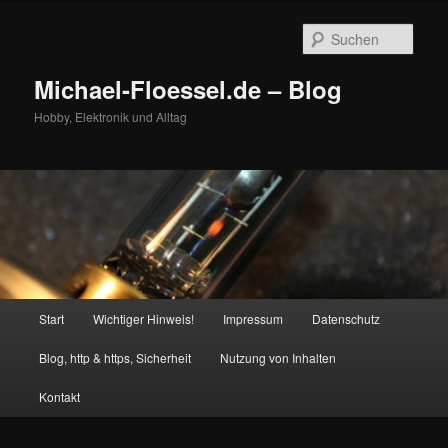
Zum
Zum
primären
sekundären
Such
Inhalt
Inhalt
springen
springen
Michael-Floessel.de – Blog
Hobby, Elektronik und Alltag
Hauptmenü
Start
Wichtiger Hinweis!
Impressum
Datenschutz
Blog, http & https, Sicherheit
Nutzung von Inhalten
Kontakt