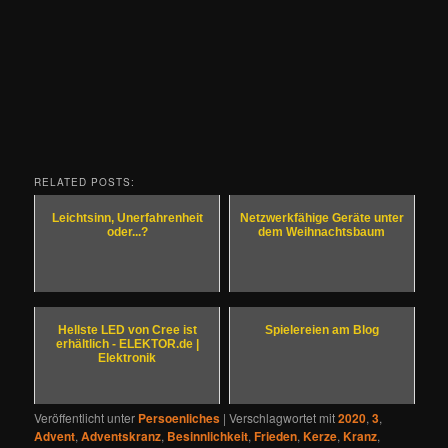
RELATED POSTS:
Leichtsinn, Unerfahrenheit
Netzwerkfähige Geräte unter
oder...?
dem Weihnachtsbaum
Hellste LED von Cree ist
Spielereien am Blog
erhältlich - ELEKTOR.de |
Elektronik
Veröffentlicht unter
Persoenliches
|
Verschlagwortet mit
2020
,
3
,
Advent
,
Adventskranz
,
Besinnlichkeit
,
Frieden
,
Kerze
,
Kranz
,