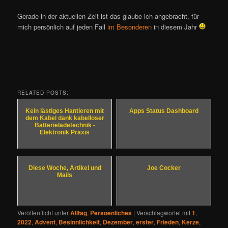
Gerade in der aktuellen Zeit ist das glaube ich angebracht, für
mich persönlich auf jeden Fall
im Besonderen
in diesem Jahr
RELATED POSTS:
Kein lästiges Hantieren mit
Apps Status Dashboard
dem Kabel dank kabelloser
Batterieladetechnik -
Elektronik Praxis
Diese Woche, Artikel und
Joe Cocker
Mails
Veröffentlicht unter
Alltag
,
Persoenliches
|
Verschlagwortet mit
1
,
2022
,
Advent
,
Besinnlichkeit
,
Dezember
,
erster
,
Frieden
,
Kerze
,