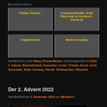
RELATED POSTS:
Kleiner Ausfall...
Computerhändler: K&M
Elektronik ist insolvent -
Golem.de
Angekommen
Weiterer Ausbau
Veröffentlicht unter
Alltag
,
Persoenliches
|
Verschlagwortet mit
2022
,
3
,
Advent
,
Besinnlichkeit
,
Dezember
,
erster
,
Frieden
,
Kerze
,
Licht
,
November
,
Ruhe
,
Sonntag
,
Voerde
,
Weihnachten
,
Wünsche
Der 2. Advent 2022
Veröffentlicht am
4. Dezember 2022
von
Michael F.