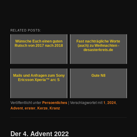
RELATED POSTS:
Wünsche Euch einen guten
Fast nachträgliche Worte
Rutsch von 2017 nach 2018
(auch) zu Weihnachten -
desasterkreis.de
Mails und Anfragen zum Sony
Gute N8
Ericsson Xperia™ arc S
Veröffentlicht unter
Persoenliches
|
Verschlagwortet mit
1
,
2024
,
Advent
,
erster
,
Kerze
,
Kranz
Der 4. Advent 2022