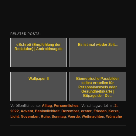
RELATED POSTS:
eSchrott (Empfehlung der
Es ist mal wieder Zeit...
Redaktion) | Androidmag.de
Wallpaper II
Biometrische Passbilder
selbst erstellen für
Personalausweis oder
Gesundheitskarte |
Bitpage.de - De...
Veröffentlicht unter
Alltag
,
Persoenliches
|
Verschlagwortet mit
2.
,
2022
,
Advent
,
Besinnlichkeit
,
Dezember
,
erster
,
Frieden
,
Kerze
,
Licht
,
November
,
Ruhe
,
Sonntag
,
Voerde
,
Weihnachten
,
Wünsche