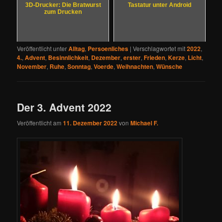
3D-Drucker: Die Bratwurst
Tastatur unter Android
zum Drucken
Veröffentlicht unter
Alltag
,
Persoenliches
|
Verschlagwortet mit
2022
,
4.
,
Advent
,
Besinnlichkeit
,
Dezember
,
erster
,
Frieden
,
Kerze
,
Licht
,
November
,
Ruhe
,
Sonntag
,
Voerde
,
Weihnachten
,
Wünsche
Der 3. Advent 2022
Veröffentlicht am
11. Dezember 2022
von
Michael F.