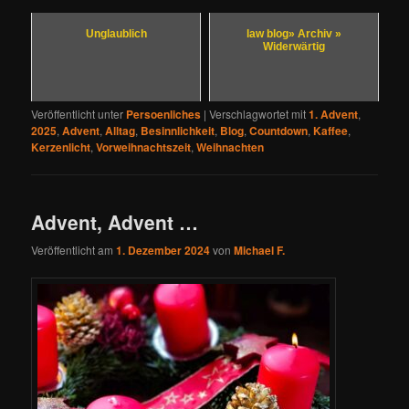
Unglaublich
law blog» Archiv »
Widerwärtig
Veröffentlicht unter
Persoenliches
|
Verschlagwortet mit
1. Advent
,
2025
,
Advent
,
Alltag
,
Besinnlichkeit
,
Blog
,
Countdown
,
Kaffee
,
Kerzenlicht
,
Vorweihnachtszeit
,
Weihnachten
Advent, Advent …
Veröffentlicht am
1. Dezember 2024
von
Michael F.