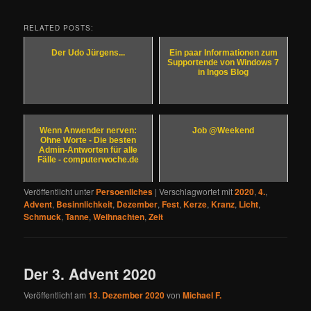
RELATED POSTS:
Der Udo Jürgens...
Ein paar Informationen zum
Supportende von Windows 7
in Ingos Blog
Wenn Anwender nerven:
Job @Weekend
Ohne Worte - Die besten
Admin-Antworten für alle
Fälle - computerwoche.de
Veröffentlicht unter
Persoenliches
|
Verschlagwortet mit
2020
,
4.
,
Advent
,
Besinnlichkeit
,
Dezember
,
Fest
,
Kerze
,
Kranz
,
Licht
,
Schmuck
,
Tanne
,
Weihnachten
,
Zeit
Der 3. Advent 2020
Veröffentlicht am
13. Dezember 2020
von
Michael F.