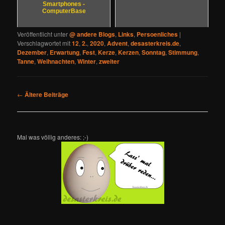
Smartphones -
ComputerBase
Veröffentlicht unter
@ andere Blogs
,
Links
,
Persoenliches
|
Verschlagwortet mit
12
,
2.
,
2020
,
Advent
,
desasterkreis.de
,
Dezember
,
Erwartung
,
Fest
,
Kerze
,
Kerzen
,
Sonntag
,
Stimmung
,
Tanne
,
Weihnachten
,
Winter
,
zweiter
Beitragsnavigation
←
Ältere Beiträge
Mal was völlig anderes: ;-)