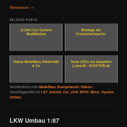
Weiterlesen
→
RELATED POSTS:
@Job / Car-System
Montage der
Modifikation
Frontscheinwerfer
Status Modellbau, Elektronik
Neue LEDs mit doppelten
& Co
Lumen/€ - ELEKTOR.de
Veröffentlicht unter
Modellbau
,
Rumgebastel
,
Videos
|
Verschlagwortet mit
1:87
,
Antrieb
,
Car
,
LKW
,
M700
,
Motor
,
System
,
Umbau
LKW Umbau 1:87