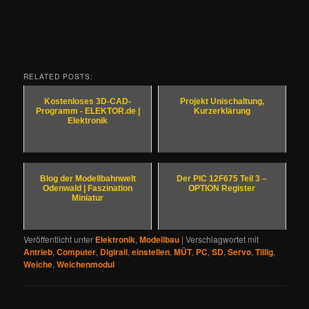
RELATED POSTS:
Kostenloses 3D-CAD-
Projekt Unischaltung,
Programm - ELEKTOR.de |
Kurzerklärung
Elektronik
Blog der Modellbahnwelt
Der PIC 12F675 Teil 3 –
Odenwald | Faszination
OPTION Register
Miniatur
Veröffentlicht unter
Elektronik
,
Modellbau
|
Verschlagwortet mit
Antrieb
,
Computer
,
Digirail
,
einstellen
,
MÜT
,
PC
,
SD
,
Servo
,
Tillig
,
Weiche
,
Weichenmodul