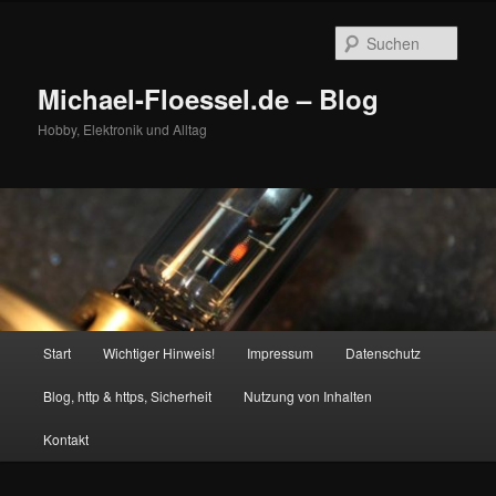
Zum
Zum
primären
sekundären
Such
Inhalt
Inhalt
springen
springen
Michael-Floessel.de – Blog
Hobby, Elektronik und Alltag
Hauptmenü
Start
Wichtiger Hinweis!
Impressum
Datenschutz
Blog, http & https, Sicherheit
Nutzung von Inhalten
Kontakt