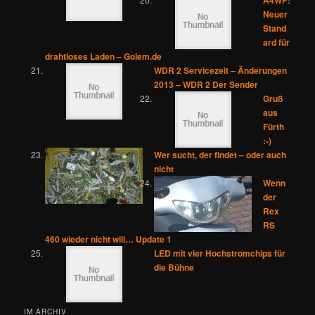
A4WP:
Neuer
Stand
ard für
drahtloses Laden – Golem.de
WDR 2 Servicezeit – Änderungen
2013 – WDR 2 Der Sender
Gruß
aus
Fürth
:-)
Wer sucht, der findet – oder auch
nicht
Wenn
der
Rex
RS
460 wieder nicht will… Update 1
LED mit vier Hochstromchips für
die Bühne
IM ARCHIV