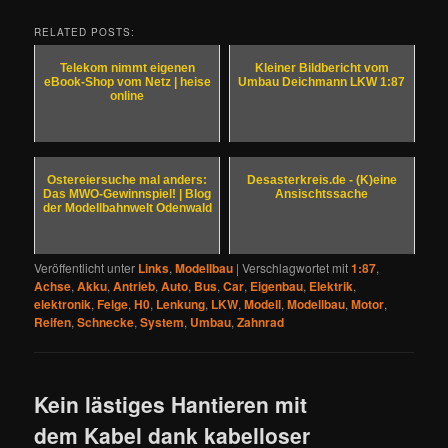
RELATED POSTS:
Telekom nimmt eigenen
Kleiner Bildbericht vom
eBook-Shop vom Netz | heise
Umbau Deichmann LKW 1:87
online
Ostereiersuche mal anders:
Desasterkreis.de - (K)eine
Das MWO-Gewinnspiel! | Blog
Ansischtssache
der Modellbahnwelt Odenwald
Veröffentlicht unter
Links
,
Modellbau
|
Verschlagwortet mit
1:87
,
Achse
,
Akku
,
Antrieb
,
Auto
,
Bus
,
Car
,
Eigenbau
,
Elektrik
,
elektronik
,
Felge
,
H0
,
Lenkung
,
LKW
,
Modell
,
Modellbau
,
Motor
,
Reifen
,
Schnecke
,
System
,
Umbau
,
Zahnrad
Kein lästiges Hantieren mit
dem Kabel dank kabelloser