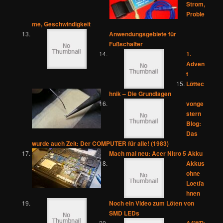
Strom,
Proble
me, Geschwindigkeit
Anwendungsgebiete für
Fußschalter
1.
Adven
t
Löttec
hnik – Die Grundlagen
vonge
stern
Blog:
Das
wurde auch Zeit: Der COMPUTER für alle! (1983)
Mach mal neu: Acer Nitro 5 Akku
Akkus
ohne
Loetfa
hnen
Noch ein Video zum Löten von
SMD LEDs