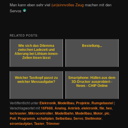
Man kann eben sehr viel
(un)sinnvolles Zeug
machen mit den
Servos
RELATED POSTS:
Wie sich das Dilemma
Bestellung...
zwischen Ladezeit und
Alterung bei Lithium-Ionen-
Zellen lösen lässt
Welcher Tastkopf passt zu
Smartphone: Hüllen aus dem
welcher Messaufgabe?
3D-Drucker ausprobiert -
News - CHIP Online
Veröffentlicht unter
Elektronik
,
Modellbau
,
Projekte
,
Rumgebastel
|
Verschlagwortet mit
16F688
,
Analog
,
Antrieb
,
elektronik
,
file
,
hex
,
lochraster
,
Mikrocontroller
,
Modellbahn
,
Modellbau
,
Motor
,
pic
,
Poti
,
Programm
,
schaltplan
,
Selbstbau
,
Servo
,
Stellmotor
,
stromlaufplan
,
Taster
,
Trimmer