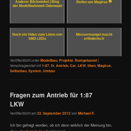
Anderer Blickwinkel | Blog
Reifen am Magirus
der Modellbahnwelt Odenwald
Noch ein Video zum Löten von
Messermangel macht
SMD LEDs
erfinderisch
Veröffentlicht unter
Modellbau
,
Projekte
,
Rumgebastel
|
Verschlagwortet mit
1:87
,
5t
,
Antrieb
,
Car
,
LKW
,
löten
,
Magirus
,
Selbstbau
,
System
,
Umbau
Fragen zum Antrieb für 1:87
LKW
Veröffentlicht am
22. September 2012
von
Michael F.
Ich bin gefragt worden, ob ich denn wirklich der Meinung bin,