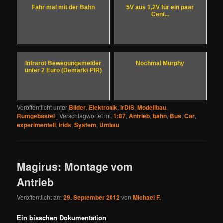
Fahr mal mit der Bahn
5V aus 1,2V für ein paar
Cent...
Infrarot Bewegungsmelder
Nochmal Murphy
unter 2 Euro (Demarkt PIR)
Veröffentlicht unter
Bilder
,
Elektronik
,
IrDiS
,
Modellbau
,
Rumgebastel
|
Verschlagwortet mit
1:87
,
Antrieb
,
bahn
,
Bus
,
Car
,
experimentell
,
irids
,
System
,
Umbau
Magirus: Montage vom
Antrieb
Veröffentlicht am
29. September 2012
von
Michael F.
Ein bisschen Dokumentation