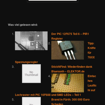
Was viel gelesen wird:
Der PIC 12F675 Teil 6 – PIR1
Register
Tipp:
Kniffe
für
78XX
Spannungsregler
StickNFind: Wiederfinden dank
Bluetooth – ELEKTOR.de
Einfac
hes
Lauflic
ht auf
Lochraster mit PIC 16F688 und SMD LEDs – Teil 1
Brand in Fürth: 300 000 Euro
Schaden