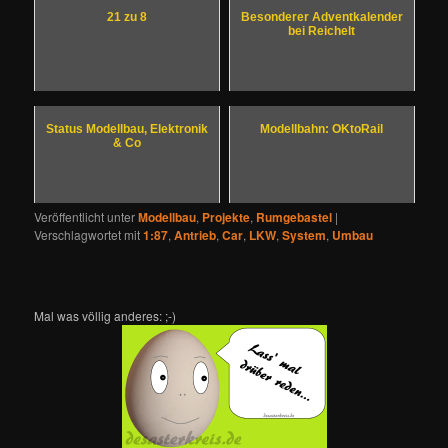
21 zu 8
Besonderer Adventkalender
bei Reichelt
Status Modellbau, Elektronik
Modellbahn: OKtoRail
& Co
Veröffentlicht unter
Modellbau
,
Projekte
,
Rumgebastel
|
Verschlagwortet mit
1:87
,
Antrieb
,
Car
,
LKW
,
System
,
Umbau
Mal was völlig anderes: ;-)