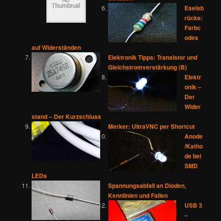
Eselsb
rücke:
Farbc
odes
auf Widerständen
Elektronik Tipps: Transistor und
Gleichstromverstärkung (B)
Elektr
onik –
Der
Wider
stand – Der Kurzschluss
Merker: UltraVNC per Shortcut
Anode
/Katho
de bei
SMD
LEDs
Spannungsabfall an Dioden,
Kennlinien und Fallen
USB 3
–