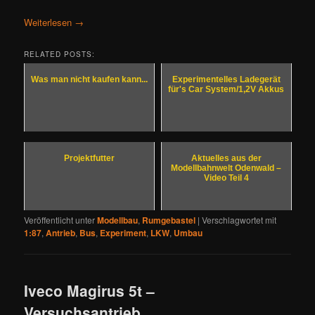
Weiterlesen
→
RELATED POSTS:
Was man nicht kaufen kann...
Experimentelles Ladegerät
für's Car System/1,2V Akkus
Projektfutter
Aktuelles aus der
Modellbahnwelt Odenwald –
Video Teil 4
Veröffentlicht unter
Modellbau
,
Rumgebastel
|
Verschlagwortet mit
1:87
,
Antrieb
,
Bus
,
Experiment
,
LKW
,
Umbau
Iveco Magirus 5t –
Versuchsantrieb