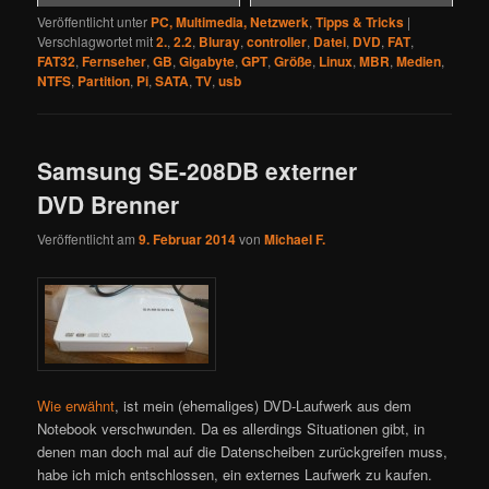
Veröffentlicht unter
PC, Multimedia, Netzwerk
,
Tipps & Tricks
|
Verschlagwortet mit
2.
,
2.2
,
Bluray
,
controller
,
Datei
,
DVD
,
FAT
,
FAT32
,
Fernseher
,
GB
,
Gigabyte
,
GPT
,
Größe
,
Linux
,
MBR
,
Medien
,
NTFS
,
Partition
,
Pi
,
SATA
,
TV
,
usb
Samsung SE-208DB externer
DVD Brenner
Veröffentlicht am
9. Februar 2014
von
Michael F.
Wie erwähnt
, ist mein (ehemaliges) DVD-Laufwerk aus dem
Notebook verschwunden. Da es allerdings Situationen gibt, in
denen man doch mal auf die Datenscheiben zurückgreifen muss,
habe ich mich entschlossen, ein externes Laufwerk zu kaufen.