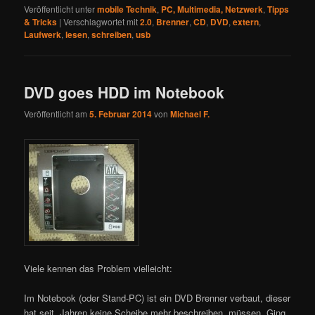
Veröffentlicht unter
mobile Technik
,
PC, Multimedia, Netzwerk
,
Tipps
& Tricks
|
Verschlagwortet mit
2.0
,
Brenner
,
CD
,
DVD
,
extern
,
Laufwerk
,
lesen
,
schreiben
,
usb
DVD goes HDD im Notebook
Veröffentlicht am
5. Februar 2014
von
Michael F.
Viele kennen das Problem vielleicht:
Im Notebook (oder Stand-PC) ist ein DVD Brenner verbaut, dieser
hat seit Jahren keine Scheibe mehr beschreiben müssen. Ging