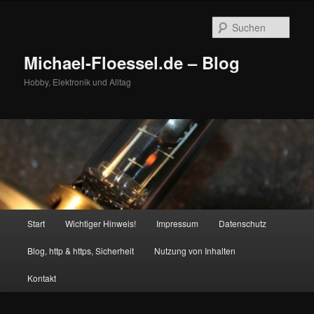
Zum
Zum
primären
sekundären
Such
Inhalt
Inhalt
springen
springen
Michael-Floessel.de – Blog
Hobby, Elektronik und Alltag
Hauptmenü
Start
Wichtiger Hinweis!
Impressum
Datenschutz
Blog, http & https, Sicherheit
Nutzung von Inhalten
Kontakt