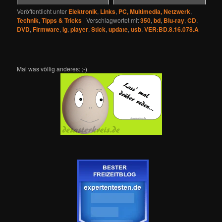
Veröffentlicht unter
Elektronik
,
Links
,
PC, Multimedia, Netzwerk
,
Technik
,
Tipps & Tricks
|
Verschlagwortet mit
350
,
bd
,
Blu-ray
,
CD
,
DVD
,
Firmware
,
lg
,
player
,
Stick
,
update
,
usb
,
VER:BD.8.16.078.A
Mal was völlig anderes: ;-)