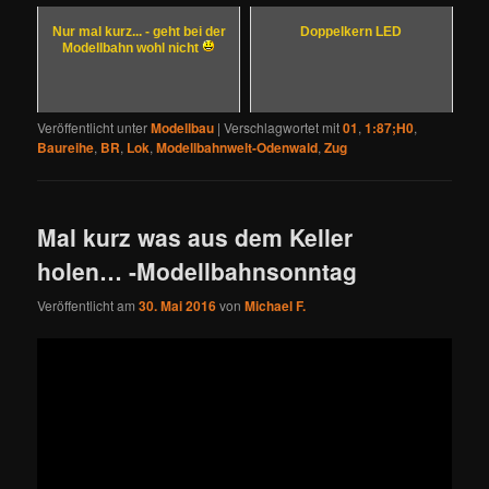
Nur mal kurz... - geht bei der
Doppelkern LED
Modellbahn wohl nicht
Veröffentlicht unter
Modellbau
|
Verschlagwortet mit
01
,
1:87;H0
,
Baureihe
,
BR
,
Lok
,
Modellbahnwelt-Odenwald
,
Zug
Mal kurz was aus dem Keller
holen… -Modellbahnsonntag
Veröffentlicht am
30. Mai 2016
von
Michael F.