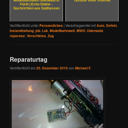
Modellbahnwelt Odenwald in
Tastatur unter Android
Fürth | Echo Online -
Nachrichten aus Südhessen
Veröffentlicht unter
Persoenliches
|
Verschlagwortet mit
Auto
,
Defekt
,
Instandhaltung
,
job
,
Lok
,
Modellbahnwelt
,
MWO
,
Odenwald
,
reparatur
,
Verschleiss
,
Zug
Reparaturtag
Veröffentlicht am
20. Dezember 2016
von
Michael F.