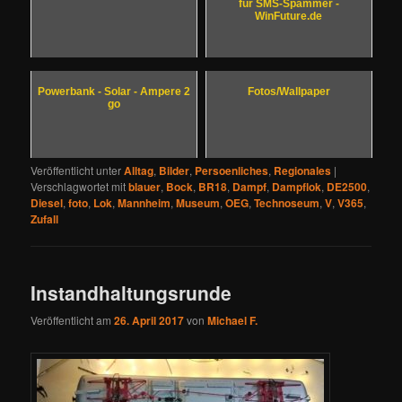
für SMS-Spammer -
WinFuture.de
Powerbank - Solar - Ampere 2
Fotos/Wallpaper
go
Veröffentlicht unter
Alltag
,
Bilder
,
Persoenliches
,
Regionales
|
Verschlagwortet mit
blauer
,
Bock
,
BR18
,
Dampf
,
Dampflok
,
DE2500
,
Diesel
,
foto
,
Lok
,
Mannheim
,
Museum
,
OEG
,
Technoseum
,
V
,
V365
,
Zufall
Instandhaltungsrunde
Veröffentlicht am
26. April 2017
von
Michael F.