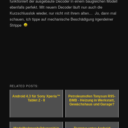
funktioniert der ausgebaute Decoder in einem baugleichen Modell
ebenfalls perfekt. Mit neuem Decoder läuft nun auch die
Kurzschlusslok wieder, nur nicht mit ihrem alten… Jo, dann mal
schauen, ich tippe auf mechanische Beschädigung irgendeiner
Strippe
RELATED POSTS:
Android 4.3 für Sony Xperia™
Petroleumofen Tonysun R95-
Tablet Z - II
BMB - Heizung in Werkstatt,
Gewächshaus und Garage?