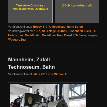
Tankstelle Duisburg -
@Job: Landwirtschaft
Modellbahnwelt-Odenwald
Veröffentlicht unter
Hobby & DIY
,
Modellbau
,
Ralfs Bahn!
|
Verschlagwortet mit
1:87
,
alt
,
Anlage
,
Aufbau
,
Eisenbahn
,
Gleis
,
H0
,
Hobby
,
Lok
,
Modellbahn
,
Modellbau
,
Neu
,
Projekt
,
Schiene
,
Wagen
,
Waggon
,
Zug
Mannheim, Zufall,
Technoseum, Bahn
Veröffentlicht am
9. März 2018
von
Michael F.