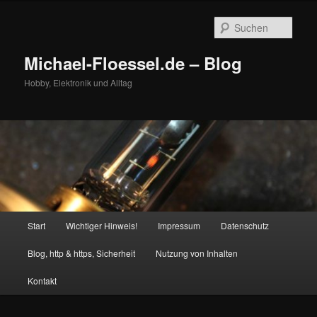
Zum
Zum
primären
sekundären
Such
Inhalt
Inhalt
springen
springen
Michael-Floessel.de – Blog
Hobby, Elektronik und Alltag
Hauptmenü
Start
Wichtiger Hinweis!
Impressum
Datenschutz
Blog, http & https, Sicherheit
Nutzung von Inhalten
Kontakt