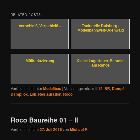
RELATED POSTS:
Verschleiß, Verschleiß...
Tankstelle Duisburg -
Modellbahnwelt-Odenwald
Müllreduzierung
Kleine Lagerfeuer-Bastelei
am Rande
Veröffentlicht unter
Modellbau
|
Verschlagwortet mit
12
,
BR
,
Dampf
,
Dampflok
,
Lok
,
Restauration
,
Roco
Roco Baureihe 01 – II
Veröffentlicht am
27. Juli 2016
von
Michael F.