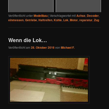
Veröffentlicht unter
Modellbau
|
Verschlagwortet mit
Achse
,
Decoder
,
einmessen
,
Getriebe
,
Haftreifen
,
Kohle
,
Lok
,
Motor
,
reparatur
,
Zug
Wenn die Lok…
Veröffentlicht am
28. Oktober 2016
von
Michael F.