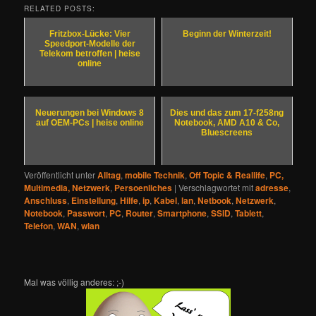
RELATED POSTS:
Fritzbox-Lücke: Vier
Beginn der Winterzeit!
Speedport-Modelle der
Telekom betroffen | heise
online
Neuerungen bei Windows 8
Dies und das zum 17-f258ng
auf OEM-PCs | heise online
Notebook, AMD A10 & Co,
Bluescreens
Veröffentlicht unter
Alltag
,
mobile Technik
,
Off Topic & Reallife
,
PC,
Multimedia, Netzwerk
,
Persoenliches
|
Verschlagwortet mit
adresse
,
Anschluss
,
Einstellung
,
Hilfe
,
ip
,
Kabel
,
lan
,
Netbook
,
Netzwerk
,
Notebook
,
Passwort
,
PC
,
Router
,
Smartphone
,
SSID
,
Tablett
,
Telefon
,
WAN
,
wlan
Mal was völlig anderes: ;-)