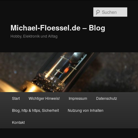
Zum
Zum
primären
sekundären
Such
Inhalt
Inhalt
springen
springen
Michael-Floessel.de – Blog
Hobby, Elektronik und Alltag
Hauptmenü
Start
Wichtiger Hinweis!
Impressum
Datenschutz
Blog, http & https, Sicherheit
Nutzung von Inhalten
Kontakt