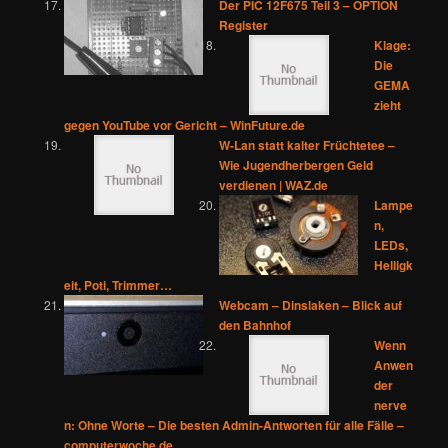
Der PIC 12F675 Teil 3 – OPTION
Register
Klage:
Die
GEMA
zieht
gegen YouTube vor Gericht – WinFuture.de
W-Lan statt kalter Früchtetee –
Wie Jugendherbergen Geld
verdienen | WAZ.de
Lampe
n,
LEDs,
Helligk
eit, Poti, Trimmer…
Webcam – Dinslaken – Blick auf
den Bahnhof
Wenn
Anwen
der
nerve
n: Ohne Worte – Die besten Admin-Antworten für alle Fälle –
computerwoche.de