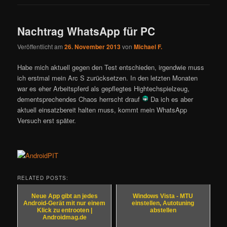
Nachtrag WhatsApp für PC
Veröffentlicht am
26. November 2013
von
Michael F.
Habe mich aktuell gegen den Test entschieden, irgendwie muss
ich erstmal mein Arc S zurücksetzen. In den letzten Monaten
war es eher Arbeitspferd als gepflegtes Hightechspielzeug,
dementsprechendes Chaos herrscht drauf
Da ich es aber
aktuell einsatzbereit halten muss, kommt mein WhatsApp
Versuch erst später.
RELATED POSTS:
Neue App gibt an jedes
Windows Vista - MTU
Android-Gerät mit nur einem
einstellen, Autotuning
Klick zu entrooten |
abstellen
Androidmag.de