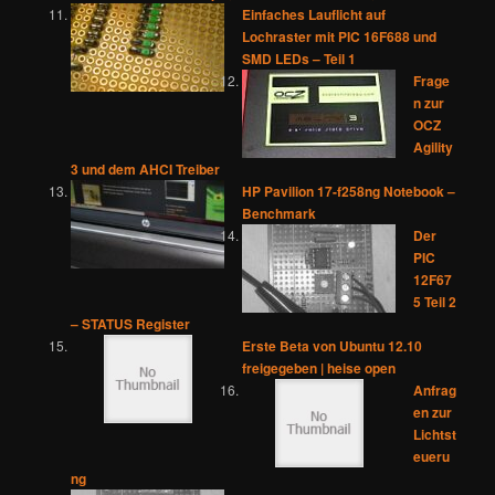
Einfaches Lauflicht auf
Lochraster mit PIC 16F688 und
SMD LEDs – Teil 1
Frage
n zur
OCZ
Agility
3 und dem AHCI Treiber
HP Pavilion 17-f258ng Notebook –
Benchmark
Der
PIC
12F67
5 Teil 2
– STATUS Register
Erste Beta von Ubuntu 12.10
freigegeben | heise open
Anfrag
en zur
Lichtst
eueru
ng