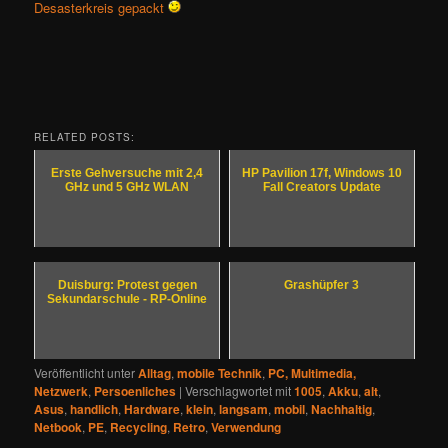
Desasterkreis gepackt
RELATED POSTS:
Erste Gehversuche mit 2,4
HP Pavilion 17f, Windows 10
GHz und 5 GHz WLAN
Fall Creators Update
Duisburg: Protest gegen
Grashüpfer 3
Sekundarschule - RP-Online
Veröffentlicht unter
Alltag
,
mobile Technik
,
PC, Multimedia,
Netzwerk
,
Persoenliches
|
Verschlagwortet mit
1005
,
Akku
,
alt
,
Asus
,
handlich
,
Hardware
,
klein
,
langsam
,
mobil
,
Nachhaltig
,
Netbook
,
PE
,
Recycling
,
Retro
,
Verwendung