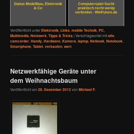
Status Modellbau, Elektronik
Computerspiel-Sucht
& Co
praktisch recht wenig
verbreitet - WinFuture.de
Veröffentlicht unter
Elektronik
,
Links
,
mobile Technik
,
PC,
Multimedia, Netzwerk
,
Tipps & Tricks
|
Verschlagwortet mit
alte
,
camcorder
,
Handy
,
Hardware
,
Kamera
,
laptop
,
Netbook
,
Notebook
,
Smartphone
,
Tablet
,
verkaufen
,
wert
Netzwerkfähige Geräte unter
dem Weihnachtsbaum
Veröffentlicht am
28. Dezember 2012
von
Michael F.