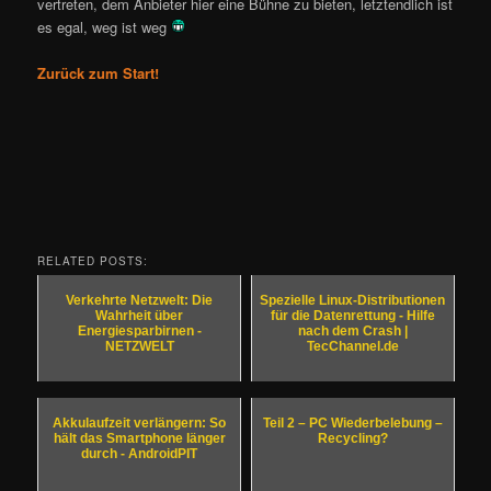
vertreten, dem Anbieter hier eine Bühne zu bieten, letztendlich ist
es egal, weg ist weg
Zurück zum Start!
RELATED POSTS:
Verkehrte Netzwelt: Die
Spezielle Linux-Distributionen
Wahrheit über
für die Datenrettung - Hilfe
Energiesparbirnen -
nach dem Crash |
NETZWELT
TecChannel.de
Akkulaufzeit verlängern: So
Teil 2 – PC Wiederbelebung –
hält das Smartphone länger
Recycling?
durch - AndroidPIT