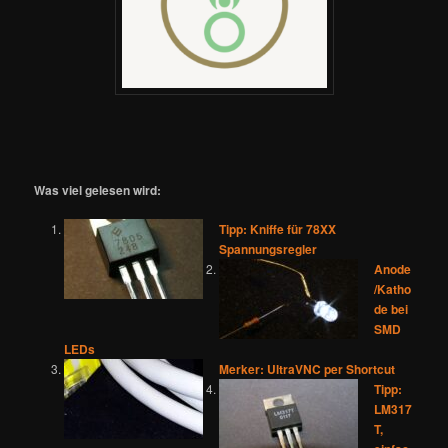
Was viel gelesen wird:
Tipp: Kniffe für 78XX
Spannungsregler
Anode
/Katho
de bei
SMD
LEDs
Merker: UltraVNC per Shortcut
Tipp:
LM317
T,