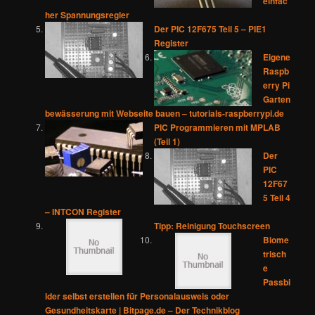
einfac
her Spannungsregler
Der PIC 12F675 Teil 5 – PIE1
Register
Eigene
Raspb
erry Pi
Garten
bewässerung mit Webseite bauen – tutorials-raspberrypi.de
PIC Programmieren mit MPLAB
(Teil 1)
Der
PIC
12F67
5 Teil 4
– INTCON Register
Tipp: Reinigung Touchscreen
Biome
trisch
e
Passbi
lder selbst erstellen für Personalausweis oder
Gesundheitskarte | Bitpage.de – Der Technikblog