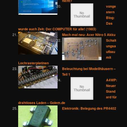
nicht?
vonge
stern
Blog:
Das
wurde auch Zeit: Der COMPUTER für alle! (1983)
Mach mal neu: Acer Nitro 5 Akku
Schalt
ungsa
ufbau
mit
Lochrasterplatinen
Beleuchtung bei Modellhäusern –
Teil 1
A4WP:
Neuer
Stand
ard für
drahtloses Laden – Golem.de
Elektronik: Belegung des PR4402