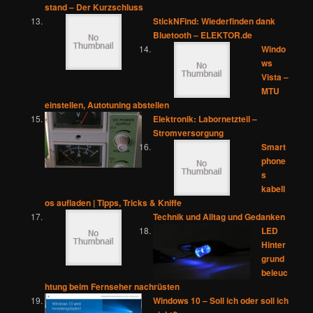
stand – Der Kurzschluss
StickNFind: Wiederfinden dank
Bluetooth – ELEKTOR.de
Windo
ws
Vista –
MTU
einstellen, Autotuning abstellen
Elektronik: Labornetzteil –
Stromversorgung
Smart
phone
s
kabell
os aufladen | Tipps, Tricks & Kniffe
Technik und Alltag und Gedanken
LED
Hinter
grund
beleuc
htung beim Fernseher nachrüsten
Windows 10 – Soll ich oder soll ich