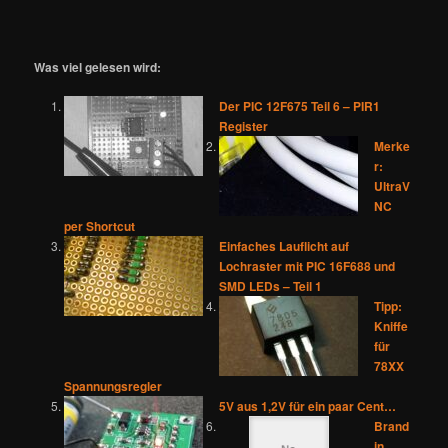
Was viel gelesen wird:
Der PIC 12F675 Teil 6 – PIR1
Register
Merke
r:
UltraV
NC
per Shortcut
Einfaches Lauflicht auf
Lochraster mit PIC 16F688 und
SMD LEDs – Teil 1
Tipp:
Kniffe
für
78XX
Spannungsregler
5V aus 1,2V für ein paar Cent…
Brand
in