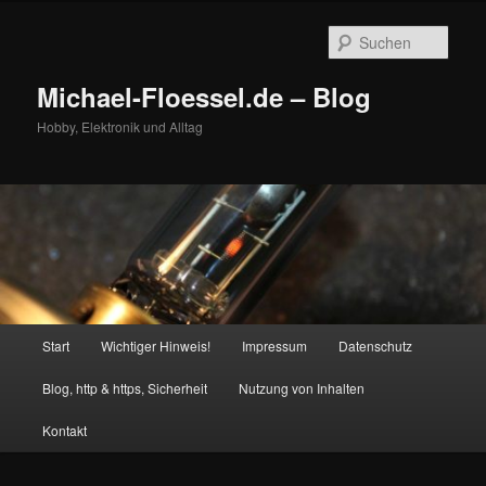
Zum
Zum
primären
sekundären
Such
Inhalt
Inhalt
springen
springen
Michael-Floessel.de – Blog
Hobby, Elektronik und Alltag
Hauptmenü
Start
Wichtiger Hinweis!
Impressum
Datenschutz
Blog, http & https, Sicherheit
Nutzung von Inhalten
Kontakt