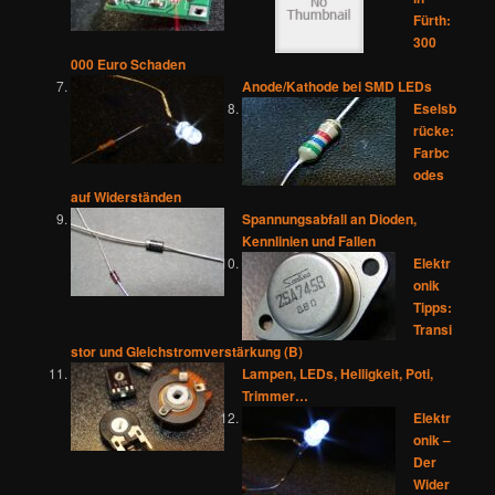
Fürth:
300
000 Euro Schaden
Anode/Kathode bei SMD LEDs
Eselsb
rücke:
Farbc
odes
auf Widerständen
Spannungsabfall an Dioden,
Kennlinien und Fallen
Elektr
onik
Tipps:
Transi
stor und Gleichstromverstärkung (B)
Lampen, LEDs, Helligkeit, Poti,
Trimmer…
Elektr
onik –
Der
Wider