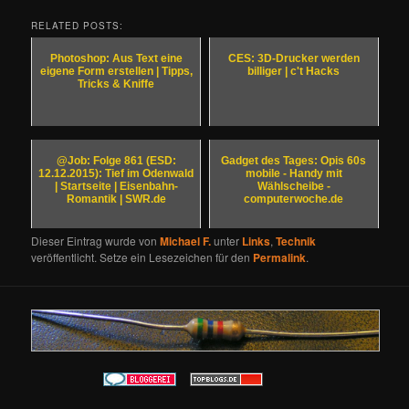
RELATED POSTS:
Photoshop: Aus Text eine
CES: 3D-Drucker werden
eigene Form erstellen | Tipps,
billiger | c't Hacks
Tricks & Kniffe
@Job: Folge 861 (ESD:
Gadget des Tages: Opis 60s
12.12.2015): Tief im Odenwald
mobile - Handy mit
| Startseite | Eisenbahn-
Wählscheibe -
Romantik | SWR.de
computerwoche.de
Dieser Eintrag wurde von
Michael F.
unter
Links
,
Technik
veröffentlicht. Setze ein Lesezeichen für den
Permalink
.