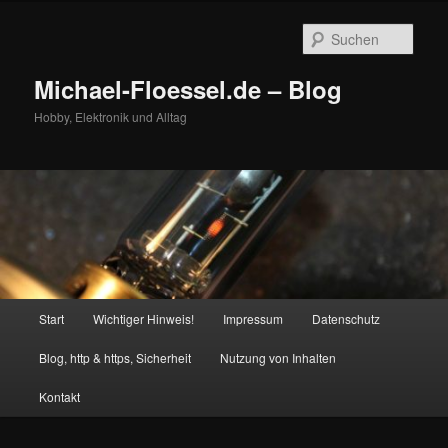
Zum
primären
Such
Inhalt
springen
Michael-Floessel.de – Blog
Hobby, Elektronik und Alltag
Hauptmenü
Start
Wichtiger Hinweis!
Impressum
Datenschutz
Blog, http & https, Sicherheit
Nutzung von Inhalten
Kontakt