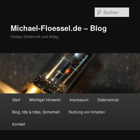
Zum
primären
Such
Inhalt
springen
Michael-Floessel.de – Blog
Hobby, Elektronik und Alltag
Hauptmenü
Start
Wichtiger Hinweis!
Impressum
Datenschutz
Blog, http & https, Sicherheit
Nutzung von Inhalten
Kontakt