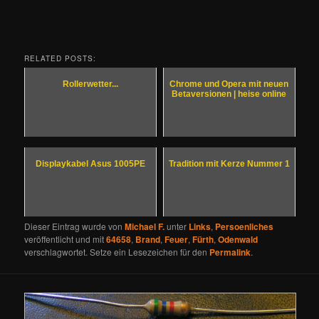
RELATED POSTS:
Rollerwetter...
Chrome und Opera mit neuen
Betaversionen | heise online
Displaykabel Asus 1005PE
Tradition mit Kerze Nummer 1
Dieser Eintrag wurde von
Michael F.
unter
Links
,
Persoenliches
veröffentlicht und mit
64658
,
Brand
,
Feuer
,
Fürth
,
Odenwald
verschlagwortet. Setze ein Lesezeichen für den
Permalink
.