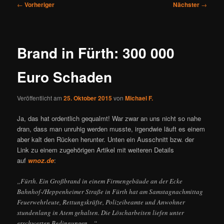
Beitragsnavigation
←
Vorheriger
Nächster
→
Brand in Fürth: 300 000
Euro Schaden
Veröffentlicht am
25. Oktober 2015
von
Michael F.
Ja, das hat ordentlich gequalmt! War zwar an uns nicht so nahe
dran, dass man unruhig werden musste, irgendwie läuft es einem
aber kalt den Rücken herunter. Unten ein Ausschnitt bzw. der
Link zu einem zugehörigen Artikel mit weiteren Details
auf
wnoz.de
:
„Fürth. Ein Großbrand in einem Firmengebäude an der Ecke
Bahnhof-/Heppenheimer Straße in Fürth hat am Samstagnachmittag
Feuerwehrleute, Rettungskräfte, Polizeibeamte und Anwohner
stundenlang in Atem gehalten. Die Löscharbeiten liefen unter
erschwerten Bedingungen…“