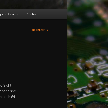
 von Inhalten
Kontakt
Nächster
→
orsicht
schehnisse
z zu blöd.