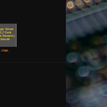
ge: Strom
1,7 Cent
us Steuern |
chau.de
,
Lüge
,