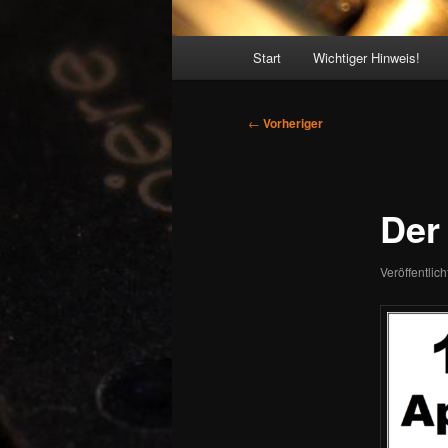
Hauptmenü
Start
Wichtiger Hinweis!
Beitragsnavigation
←
Vorheriger
Der 
Veröffentlic