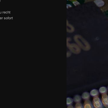
e
n
u recht
er sofort