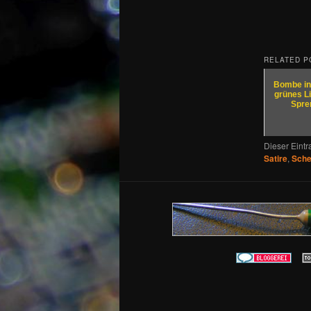
RELATED P
Bombe in
grünes Li
Spre
Dieser Eint
Satire
,
Sche