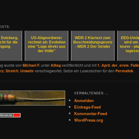
OSTS:
 Duisburg,
US-Abgeordneter
WDR 2 Klartext zum
EEG-Umla
cht für die
rechnet ab: Evolution
Beschneidungsgesetz
wird um 
ngung
eine "Lüge direkt aus
- WDR 2 Der Sender
teurer - pl
der Hölle"
tagess
rag wurde von
Michael F.
unter
Alltag
veröffentlicht und mit
1
,
April
,
der
,
erste
,
Falle
rz
,
Streich
,
Unwahr
verschlagwortet. Setze ein Lesezeichen für den
Permalink
.
VERWALTENDES …
Anmelden
Eintrags-Feed
Kommentar-Feed
WordPress.org