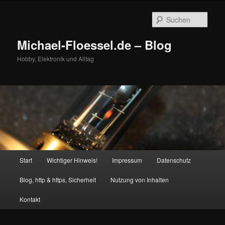
Zum
primären
Such
Inhalt
springen
Michael-Floessel.de – Blog
Hobby, Elektronik und Alltag
Hauptmenü
Start
Wichtiger Hinweis!
Impressum
Datenschutz
Blog, http & https, Sicherheit
Nutzung von Inhalten
Kontakt