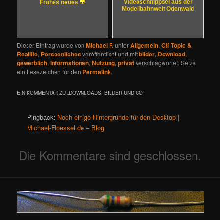
Videoschnippsel aus der
Frohes neues
Modellbahnwelt Odenwald
Dieser Eintrag wurde von
Michael F.
unter
Allgemein
,
Off Topic &
Reallife
,
Persoenliches
veröffentlicht und mit
bilder
,
Download
,
gewerblich
,
Informationen
,
Nutzung
,
privat
verschlagwortet. Setze
ein Lesezeichen für den
Permalink
.
EIN KOMMENTAR ZU „
DOWNLOADS, BILDER UND CO
“
Pingback:
Noch einige Hintergründe für den Desktop |
Michael-Floessel.de – Blog
Die Kommentare sind geschlossen.