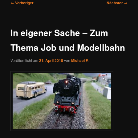
Beitragsnavigation
←
Vorheriger
Nächster
→
In eigener Sache – Zum
Thema Job und Modellbahn
Veröffentlicht am
21. April 2018
von
Michael F.