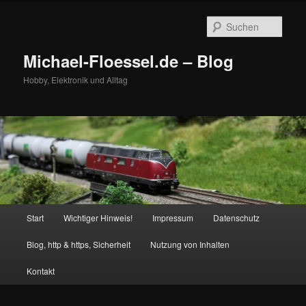
Zum
primären
Such
Inhalt
springen
Michael-Floessel.de – Blog
Hobby, Elektronik und Alltag
Hauptmenü
Start
Wichtiger Hinweis!
Impressum
Datenschutz
Blog, http & https, Sicherheit
Nutzung von Inhalten
Kontakt