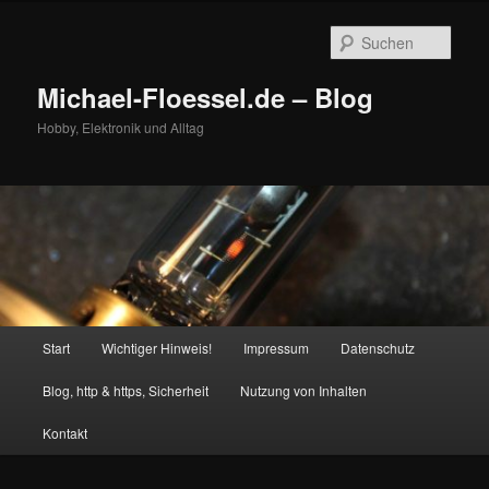
Zum
primären
Such
Inhalt
springen
Michael-Floessel.de – Blog
Hobby, Elektronik und Alltag
Hauptmenü
Start
Wichtiger Hinweis!
Impressum
Datenschutz
Blog, http & https, Sicherheit
Nutzung von Inhalten
Kontakt