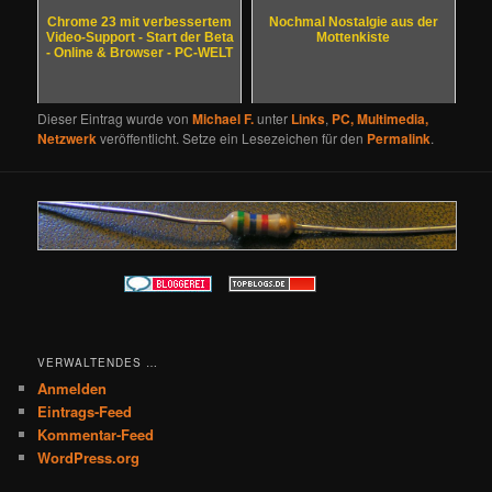
Chrome 23 mit verbessertem
Nochmal Nostalgie aus der
Video-Support - Start der Beta
Mottenkiste
- Online & Browser - PC-WELT
Dieser Eintrag wurde von
Michael F.
unter
Links
,
PC, Multimedia,
Netzwerk
veröffentlicht. Setze ein Lesezeichen für den
Permalink
.
VERWALTENDES …
Anmelden
Eintrags-Feed
Kommentar-Feed
WordPress.org