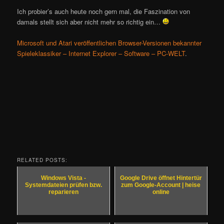
Ich probier’s auch heute noch gern mal, die Faszination von
damals stellt sich aber nicht mehr so richtig ein…
Microsoft und Atari veröffentlichen Browser-Versionen bekannter
Spieleklassiker – Internet Explorer – Software – PC-WELT
.
RELATED POSTS:
Windows Vista -
Google Drive öffnet Hintertür
Systemdateien prüfen bzw.
zum Google-Account | heise
reparieren
online