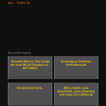
aus – Golem.de
.
RELATED POSTS:
Netzwelt-Wissen: Das bringt
Erzwungene Drehung |
der neue WLAN-Standard ac -
Androidmag.de
NETZWELT
Ich wünsche Euch...
IBM schließt Lotus
SmartSuite, Lotus Organizer
und Lotus 123 | ZDNet.de