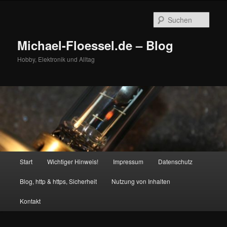
Zum
primären
Such
Inhalt
springen
Michael-Floessel.de – Blog
Hobby, Elektronik und Alltag
Hauptmenü
Start
Wichtiger Hinweis!
Impressum
Datenschutz
Blog, http & https, Sicherheit
Nutzung von Inhalten
Kontakt