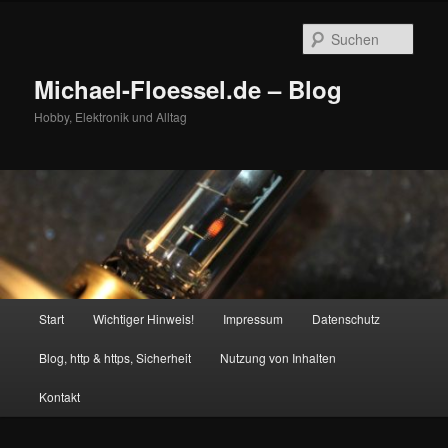
Zum
primären
Such
Inhalt
springen
Michael-Floessel.de – Blog
Hobby, Elektronik und Alltag
Hauptmenü
Start
Wichtiger Hinweis!
Impressum
Datenschutz
Blog, http & https, Sicherheit
Nutzung von Inhalten
Kontakt