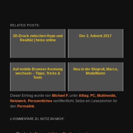
RELATED POSTS:
3D-Druck zwischen Hype und
Der 2. Advent 2017
Realität | heise online
Auf mobile Browser-Kennung
Neu in der Blogroll, Marco,
wechseln – Tipps, Tricks &
Modellbahn
Tools
Dieser Eintrag wurde von
Michael F.
unter
Alltag
,
PC, Multimedia,
Netzwerk
,
Persoenliches
veröffentlicht. Setze ein Lesezeichen für
den
Permalink
.
2 KOMMENTARE ZU „
NOTIZ AN MICH!
“