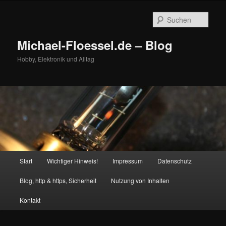
Zum
primären
Such
Inhalt
springen
Michael-Floessel.de – Blog
Hobby, Elektronik und Alltag
Hauptmenü
Start
Wichtiger Hinweis!
Impressum
Datenschutz
Blog, http & https, Sicherheit
Nutzung von Inhalten
Kontakt