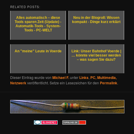
RELATED POSTS:
Alles automatisch – diese
Neu in der Blogroll: Wissen
Tools sparen Zeit (Update) -
kompakt - Dinge kurz erklärt
Automatik-Tools - System-
Tools - PC-WELT
An "meine" Leute in Voerde
Link: Unser Bahnhof Voerde |
… könnte viel besser werden
– was sagen Sie dazu?
Dieser Eintrag wurde von
Michael F.
unter
Links
,
PC, Multimedia,
Netzwerk
veröffentlicht. Setze ein Lesezeichen für den
Permalink
.