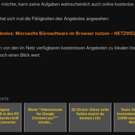
 möchte, kann seine Aufgaben wahrscheinlich auch online kostenlos 
 hat sich mal die Fähigkeiten des Angebotes angesehen:
tenlos: Microsofts Bürosoftware im Browser nutzen – NETZWE
von den im Netz verfügbaren kostenlosen Angeboten zu lokalen Inst
doch einen Blick wert.
OSTS:
eigene
Wenn "Videostream
3D-Druck: Diese zehn
Teure Au
t in den PC
for Google
Seiten musst du
kostenlos
Handschrift
Chromecast™"
kennen | t3n
11899 nun 
Konverter
streikt...
Min