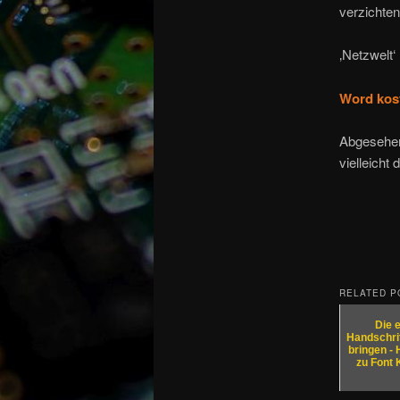
verzichten
‚Netzwelt‘
Word kos
Abgesehen 
vielleicht 
RELATED P
Die 
Handschrif
bringen - 
zu Font 