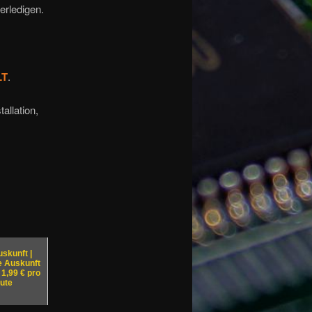
erledigen.
LT
.
allation,
skunft |
e Auskunft
1,99 € pro
ute