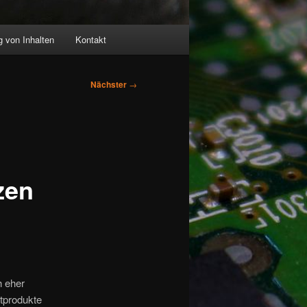
 von Inhalten
Kontakt
Nächster
→
zen
h eher
ftprodukte