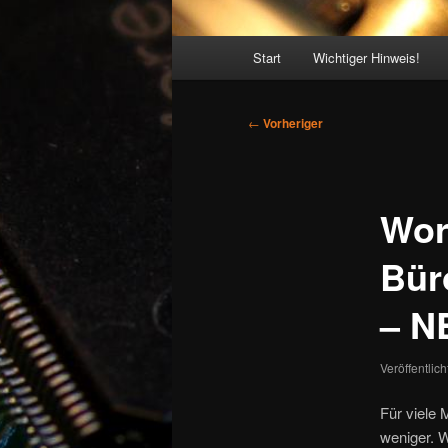
Hauptmenü
Start
Wichtiger Hinweis!
Beitragsnavigation
←
Vorheriger
Wor
Bür
– N
Veröffentlic
Für viele 
weniger. W