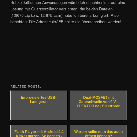
Bei zeitkritischen Anwendungen würde ich ohnehin nicht auf eine
Lösung mit Quarzoszillator verzichten, die beiden Dateien
(12f675.zip bzw. 12f675.asm) habe ich bereits korrigiert. Also
beachten: Die Adresse 0x3FF sollte nie überschreiben werden!
RELATED POSTS:
Improvisiertes USB-
Dual-MOSFET mit
Ladegerät
Gateschwelle von 0 V -
ELEKTOR.de | Elektronik
Flash-Player mit Android 4.4
Warum sollte man das auch
KitKat nutzen: So geht es -
öffnen können?