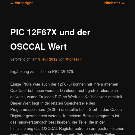
Beitragsnavigation
←
Vorheriger
Nächster
→
PIC 12F67X und der
OSCCAL Wert
Veröffentlicht am
9. Juli 2012
von
Michael F.
Ergänzung zum Thema PIC 12F675:
Einige PIC’s (wie auch der 12F675) können mit ihrem internen
Oszillator betrieben werden. Da dieser recht große Toleranzen
aufweist, wurde für jeden PIC ab Werk ein Kalibirierwert ermittelt.
Dieser Wert liegt in der letzten Speicherzelle des
Programmspeichers (0x3FF) und sollte beim Start in das Osccal
Register geschrieben werden. In meinem Beispielprogramm ist
das missverständlich beschrieben, die Teile, die in der
Initialisierung das OSCCAL Register betreffen am besten löschen
wenn man damit keine Erfahrung hat. (Ich habe diese Zeilen