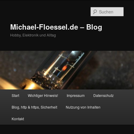
Zum
primären
Such
Inhalt
springen
Michael-Floessel.de – Blog
Hobby, Elektronik und Alltag
Hauptmenü
Start
Wichtiger Hinweis!
Impressum
Datenschutz
Blog, http & https, Sicherheit
Nutzung von Inhalten
Kontakt