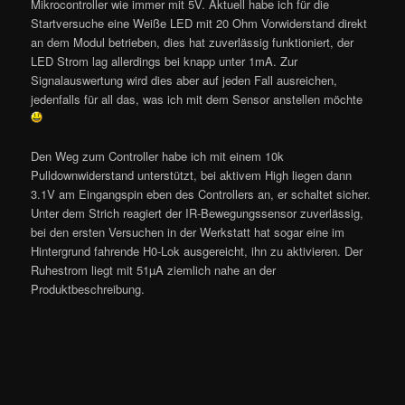
Mikrocontroller wie immer mit 5V. Aktuell habe ich für die
Startversuche eine Weiße LED mit 20 Ohm Vorwiderstand direkt
an dem Modul betrieben, dies hat zuverlässig funktioniert, der
LED Strom lag allerdings bei knapp unter 1mA. Zur
Signalauswertung wird dies aber auf jeden Fall ausreichen,
jedenfalls für all das, was ich mit dem Sensor anstellen möchte
Den Weg zum Controller habe ich mit einem 10k
Pulldownwiderstand unterstützt, bei aktivem High liegen dann
3.1V am Eingangspin eben des Controllers an, er schaltet sicher.
Unter dem Strich reagiert der IR-Bewegungssensor zuverlässig,
bei den ersten Versuchen in der Werkstatt hat sogar eine im
Hintergrund fahrende H0-Lok ausgereicht, ihn zu aktivieren. Der
Ruhestrom liegt mit 51µA ziemlich nahe an der
Produktbeschreibung.