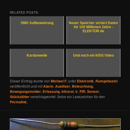
RELATED POSTS:
SMD Aufbewahrung
Neuer Speicher sichert Daten
für 100 Millionen Jahre -
ELEKTOR.de
Kardanwelle
Und noch ein IrDiS Video
Dieser Eintrag wurde von
Michael F.
unter
Elektronik
,
Rumgebastel
veröffentlicht und mit
Alarm
,
Auslöser
,
Beleuchtung
,
Bewegungsmelder
,
Erfassung
,
Infrarot
,
ir
,
PIR
,
Sensor
,
Stückzähler
verschlagwortet. Setze ein Lesezeichen für den
Permalink
.