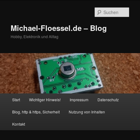
Zum
primären
Such
Inhalt
springen
Michael-Floessel.de – Blog
Hobby, Elektronik und Alltag
Hauptmenü
Start
Wichtiger Hinweis!
Impressum
Datenschutz
Blog, http & https, Sicherheit
Nutzung von Inhalten
Kontakt