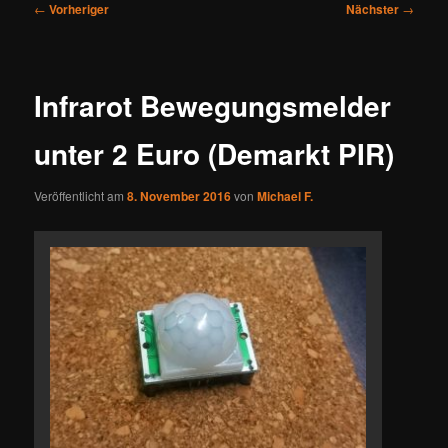
Beitragsnavigation
←
Vorheriger
Nächster
→
Infrarot Bewegungsmelder
unter 2 Euro (Demarkt PIR)
Veröffentlicht am
8. November 2016
von
Michael F.