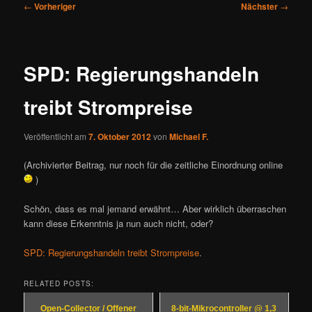
Beitragsnavigation
←
Vorheriger
Nächster
→
SPD: Regierungshandeln
treibt Strompreise
Veröffentlicht am
7. Oktober 2012
von
Michael F.
(Archivierter Beitrag, nur noch für die zeitliche Einordnung online
)
Schön, dass es mal jemand erwähnt… Aber wirklich überraschen
kann diese Erkenntnis ja nun auch nicht, oder?
SPD: Regierungshandeln treibt Strompreise
.
RELATED POSTS:
Open-Collector / Offener
8-bit-Mikrocontroller @ 1,3