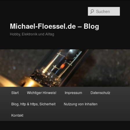
Zum
primären
Such
Inhalt
springen
Michael-Floessel.de – Blog
Hobby, Elektronik und Alltag
Hauptmenü
Start
Wichtiger Hinweis!
Impressum
Datenschutz
Blog, http & https, Sicherheit
Nutzung von Inhalten
Kontakt