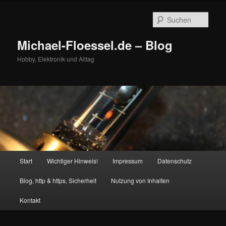
Zum
primären
Such
Inhalt
springen
Michael-Floessel.de – Blog
Hobby, Elektronik und Alltag
Hauptmenü
Start
Wichtiger Hinweis!
Impressum
Datenschutz
Blog, http & https, Sicherheit
Nutzung von Inhalten
Kontakt