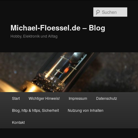
Zum
primären
Such
Inhalt
springen
Michael-Floessel.de – Blog
Hobby, Elektronik und Alltag
Hauptmenü
Start
Wichtiger Hinweis!
Impressum
Datenschutz
Blog, http & https, Sicherheit
Nutzung von Inhalten
Kontakt