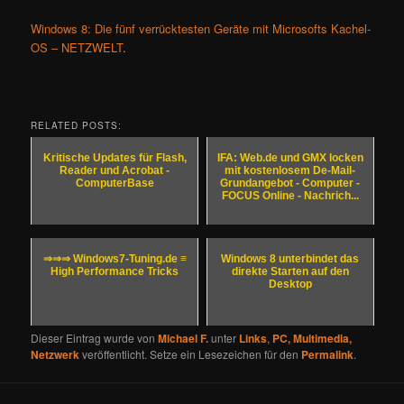
Windows 8: Die fünf verrücktesten Geräte mit Microsofts Kachel-
OS – NETZWELT
.
RELATED POSTS:
Kritische Updates für Flash,
IFA: Web.de und GMX locken
Reader und Acrobat -
mit kostenlosem De-Mail-
ComputerBase
Grundangebot - Computer -
FOCUS Online - Nachrich...
⇒⇒⇒ Windows7-Tuning.de ≡
Windows 8 unterbindet das
High Performance Tricks
direkte Starten auf den
Desktop
Dieser Eintrag wurde von
Michael F.
unter
Links
,
PC, Multimedia,
Netzwerk
veröffentlicht. Setze ein Lesezeichen für den
Permalink
.