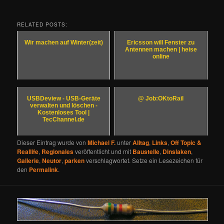
RELATED POSTS:
Wir machen auf Winter(zeit)
Ericsson will Fenster zu
Antennen machen | heise
online
USBDeview - USB-Geräte
@ Job:OKtoRail
verwalten und löschen -
Kostenloses Tool |
TecChannel.de
Dieser Eintrag wurde von
Michael F.
unter
Alltag
,
Links
,
Off Topic &
Reallife
,
Regionales
veröffentlicht und mit
Baustelle
,
Dinslaken
,
Gallerie
,
Neutor
,
parken
verschlagwortet. Setze ein Lesezeichen für
den
Permalink
.