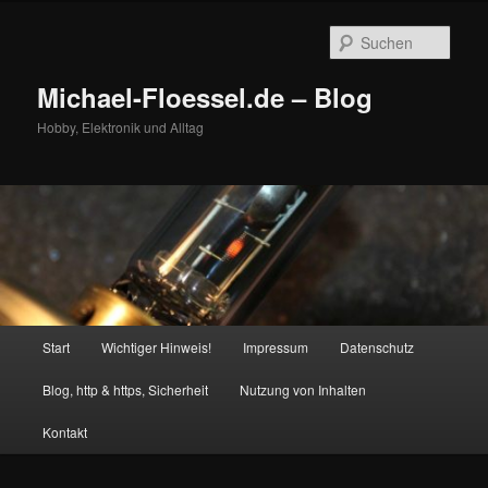
Zum
primären
Such
Inhalt
springen
Michael-Floessel.de – Blog
Hobby, Elektronik und Alltag
Hauptmenü
Start
Wichtiger Hinweis!
Impressum
Datenschutz
Blog, http & https, Sicherheit
Nutzung von Inhalten
Kontakt