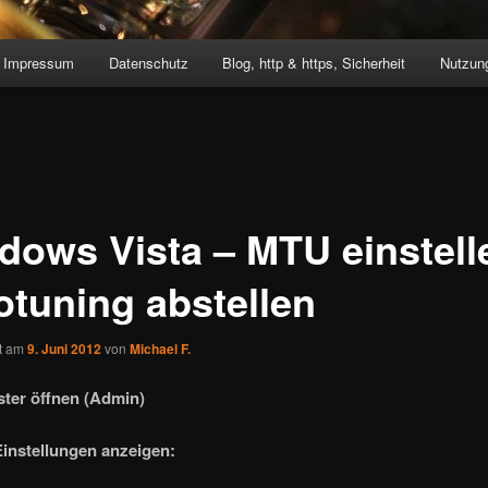
Impressum
Datenschutz
Blog, http & https, Sicherheit
Nutzung
dows Vista – MTU einstell
otuning abstellen
ht am
9. Juni 2012
von
Michael F.
ter öffnen (Admin)
Einstellungen anzeigen: