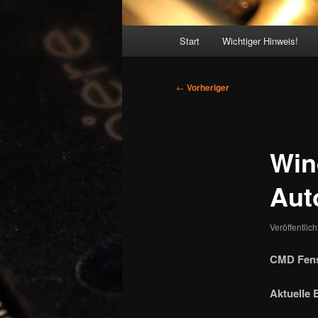
Hauptmenü
Start
Wichtiger Hinweis!
Beitragsnavigation
←
Vorheriger
Win
Aut
Veröffentlic
CMD Fens
Aktuelle 