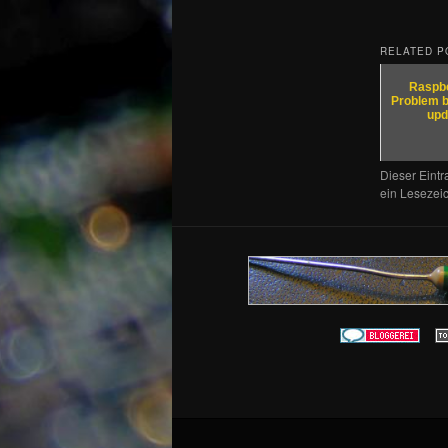
RELATED P
Raspbe
Problem be
upd
Dieser Eint
ein Lesezei