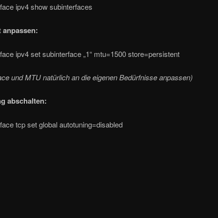
rface ipv4 show subinterfaces
 anpassen:
rface ipv4 set subinterface „1“ mtu=1500 store=persistent
face und MTU natürlich an die eigenen Bedürfnisse anpassen)
g abschalten:
rface tcp set global autotuning=disabled