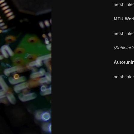
netsh inte
MTU Wert
netsh inte
(Subinter
Autotunin
netsh inte