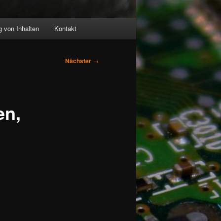
 von Inhalten
Kontakt
Nächster
→
en,