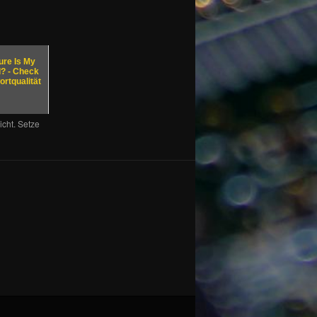
re Is My
? - Check
rtqualität
icht. Setze