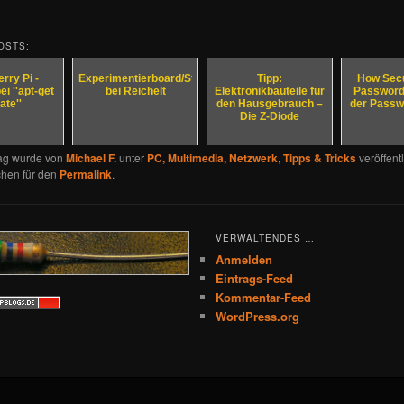
OSTS:
rry Pi -
Experimentierboard/Steckboard
Tipp:
How Secu
i ''apt-get
bei Reichelt
Elektronikbauteile für
Password
ate''
den Hausgebrauch –
der Passwo
Die Z-Diode
rag wurde von
Michael F.
unter
PC, Multimedia, Netzwerk
,
Tipps & Tricks
veröffentl
chen für den
Permalink
.
VERWALTENDES …
Anmelden
Eintrags-Feed
Kommentar-Feed
WordPress.org