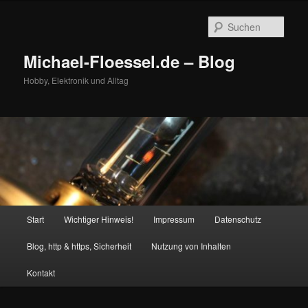
Zum
primären
Such
Inhalt
springen
Michael-Floessel.de – Blog
Hobby, Elektronik und Alltag
Hauptmenü
Start
Wichtiger Hinweis!
Impressum
Datenschutz
Blog, http & https, Sicherheit
Nutzung von Inhalten
Kontakt