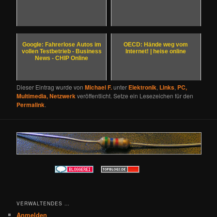
Google: Fahrerlose Autos im
OECD: Hände weg vom
vollen Testbetrieb - Business
Internet! | heise online
News - CHIP Online
Dieser Eintrag wurde von
Michael F.
unter
Elektronik
,
Links
,
PC,
Multimedia, Netzwerk
veröffentlicht. Setze ein Lesezeichen für den
Permalink
.
VERWALTENDES …
Anmelden