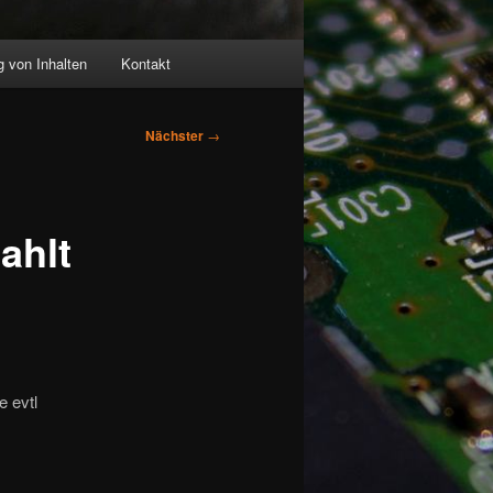
 von Inhalten
Kontakt
Nächster
→
ahlt
 evtl