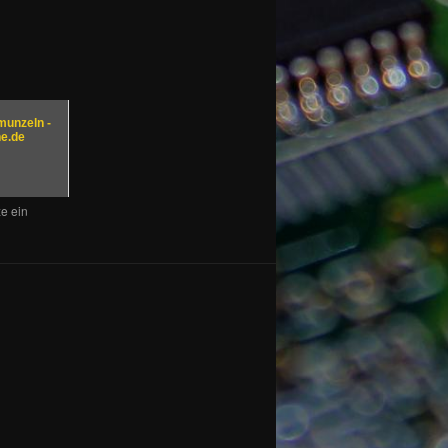
unzeln -
e.de
ze ein