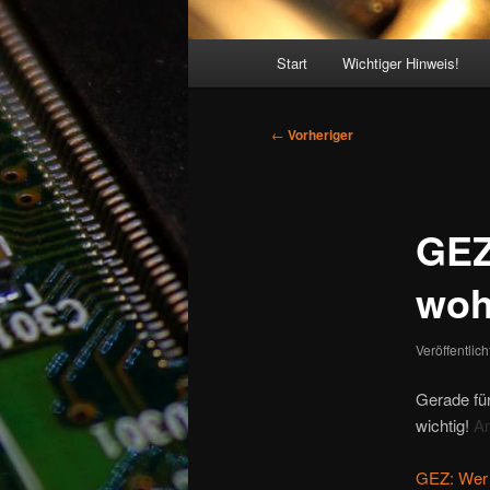
Hauptmenü
Start
Wichtiger Hinweis!
Beitragsnavigation
←
Vorheriger
GEZ:
woh
Veröffentlic
Gerade fü
wichtig!
Am
GEZ: Wer j