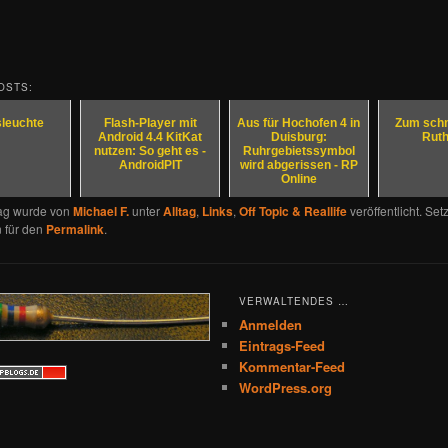
OSTS:
sleuchte
Flash-Player mit
Aus für Hochofen 4 in
Zum schm
Android 4.4 KitKat
Duisburg:
Ruth
nutzen: So geht es -
Ruhrgebietssymbol
AndroidPIT
wird abgerissen - RP
Online
rag wurde von
Michael F.
unter
Alltag
,
Links
,
Off Topic & Reallife
veröffentlicht. Set
 für den
Permalink
.
VERWALTENDES …
Anmelden
Eintrags-Feed
Kommentar-Feed
WordPress.org