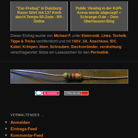
"Car-Freitag" in Duisburg:
Public Viewing in der KöPi-
Raser fährt mit 137 Km/h
Arena wurde abgesagt! »
durch Tempo-50-Zone - RP-
Schraege-O.de – Dein
Online
Oberhausen Blog
Dieser Eintrag wurde von
Michael F.
unter
Elektronik
,
Links
,
Technik
,
Tipps & Tricks
veröffentlicht und mit
100V
,
3A
,
Anschluss
,
IDC
,
Kabel
,
Krimpen
,
löten
,
Schrauben
,
Steckverbinder
,
verdrahtung
verschlagwortet. Setze ein Lesezeichen für den
Permalink
.
VERWALTENDES …
Anmelden
Eintrags-Feed
Kommentar-Feed