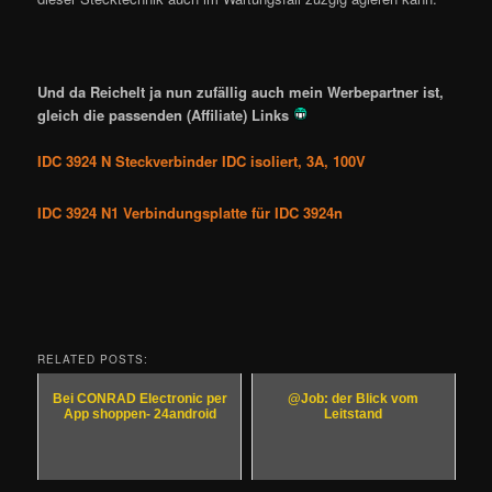
Und da Reichelt ja nun zufällig auch mein Werbepartner ist,
gleich die passenden (Affiliate) Links
IDC 3924 N Steckverbinder IDC isoliert, 3A, 100V
IDC 3924 N1 Verbindungsplatte für IDC 3924n
RELATED POSTS:
Bei CONRAD Electronic per
@Job: der Blick vom
App shoppen- 24android
Leitstand