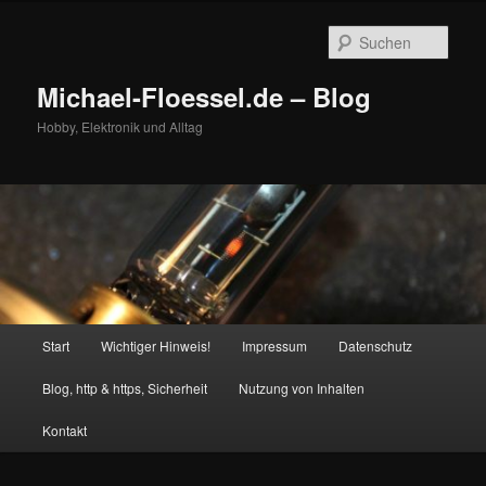
Zum
primären
Such
Inhalt
springen
Michael-Floessel.de – Blog
Hobby, Elektronik und Alltag
Hauptmenü
Start
Wichtiger Hinweis!
Impressum
Datenschutz
Blog, http & https, Sicherheit
Nutzung von Inhalten
Kontakt