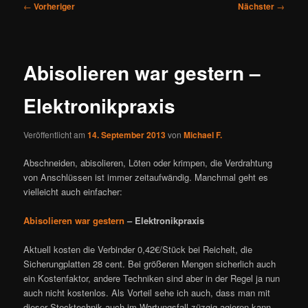
Beitragsnavigation
←
Vorheriger
Nächster
→
Abisolieren war gestern –
Elektronikpraxis
Veröffentlicht am
14. September 2013
von
Michael F.
Abschneiden, abisolieren, Löten oder krimpen, die Verdrahtung
von Anschlüssen ist immer zeitaufwändig. Manchmal geht es
vielleicht auch einfacher:
Abisolieren war gestern
– Elektronikpraxis
Aktuell kosten die Verbinder 0,42€/Stück bei Reichelt, die
Sicherungplatten 28 cent. Bei größeren Mengen sicherlich auch
ein Kostenfaktor, andere Techniken sind aber in der Regel ja nun
auch nicht kostenlos. Als Vorteil sehe ich auch, dass man mit
dieser Stecktechnik auch im Wartungsfall züzgig agieren kann.