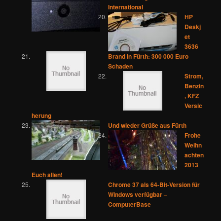
International
HP
Deskj
et
3636
Brand in Fürth: 300 000 Euro
Schaden
Strom,
Benzin
, KFZ
Versic
herung
Und wieder Grüße aus Fürth
Frohe
Weihn
achten
2013
Euch allen!
Chrome 37 als 64-Bit-Version für
Windows verfügbar –
ComputerBase