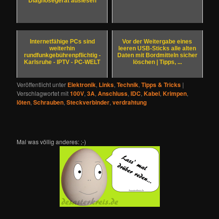
Diagnosegerät auslesen
Internetfähige PCs sind
Vor der Weitergabe eines
weiterhin
leeren USB-Sticks alle alten
rundfunkgebührenpflichtig -
Daten mit Bordmitteln sicher
Karlsruhe - IPTV - PC-WELT
löschen | Tipps, ...
Veröffentlicht unter
Elektronik
,
Links
,
Technik
,
Tipps & Tricks
|
Verschlagwortet mit
100V
,
3A
,
Anschluss
,
IDC
,
Kabel
,
Krimpen
,
löten
,
Schrauben
,
Steckverbinder
,
verdrahtung
Mal was völlig anderes: ;-)