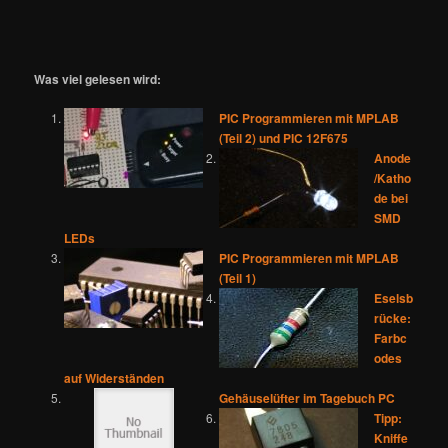
Was viel gelesen wird:
PIC Programmieren mit MPLAB
(Teil 2) und PIC 12F675
Anode
/Katho
de bei
SMD
LEDs
PIC Programmieren mit MPLAB
(Teil 1)
Eselsb
rücke:
Farbc
odes
auf Widerständen
Gehäuselüfter im Tagebuch PC
Tipp:
Kniffe