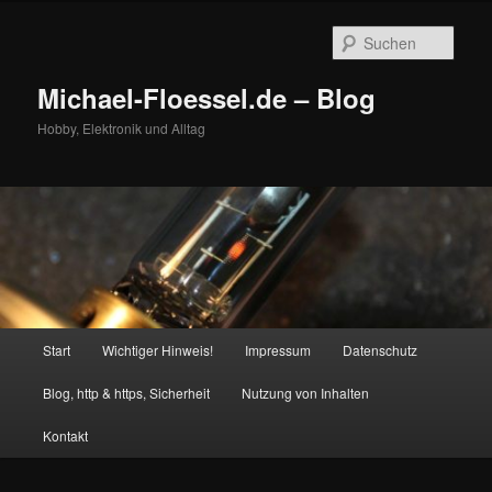
Zum
Zum
primären
sekundären
Such
Inhalt
Inhalt
springen
springen
Michael-Floessel.de – Blog
Hobby, Elektronik und Alltag
Hauptmenü
Start
Wichtiger Hinweis!
Impressum
Datenschutz
Blog, http & https, Sicherheit
Nutzung von Inhalten
Kontakt