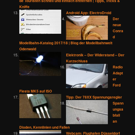
de Touristen schnell und einfach entfernen | Tipps, Tricks &
Kniffe
Android App: ElectroDroid
Der
neue
Conra
d
Modellbahn-Katalog 2017/18 | Blog der Modellbahnwelt
Odenwald
Elektronik – Der Widerstand – Der
Kurzschluss
Radio
Adapt
er
Ford
Fiesta MK5 auf ISO
Tipp: Der 78XX Spannungsregler
Spann
ungsa
bfall
an
Dioden, Kennlinien und Fallen
Webcam: Flughafen Düsseldorf