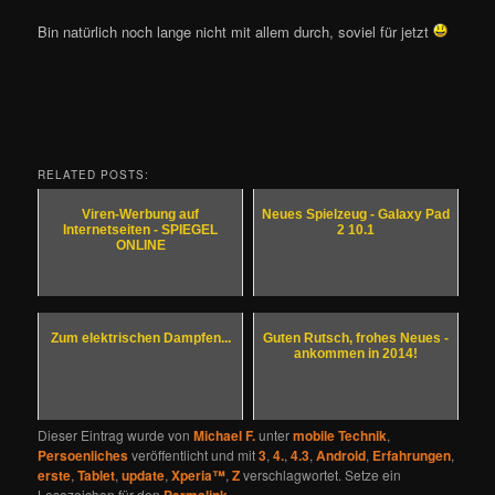
Bin natürlich noch lange nicht mit allem durch, soviel für jetzt
RELATED POSTS:
Viren-Werbung auf
Neues Spielzeug - Galaxy Pad
Internetseiten - SPIEGEL
2 10.1
ONLINE
Zum elektrischen Dampfen...
Guten Rutsch, frohes Neues -
ankommen in 2014!
Dieser Eintrag wurde von
Michael F.
unter
mobile Technik
,
Persoenliches
veröffentlicht und mit
3
,
4.
,
4.3
,
Android
,
Erfahrungen
,
erste
,
Tablet
,
update
,
Xperia™
,
Z
verschlagwortet. Setze ein
Lesezeichen für den
Permalink
.