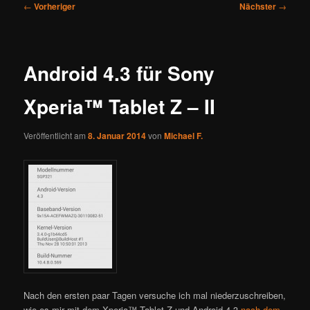
Beitragsnavigation
←
Vorheriger
Nächster
→
Android 4.3 für Sony
Xperia™ Tablet Z – II
Veröffentlicht am
8. Januar 2014
von
Michael F.
Nach den ersten paar Tagen versuche ich mal niederzuschreiben,
wie es mir mit dem Xperia™ Tablet Z und Android 4.3
nach dem