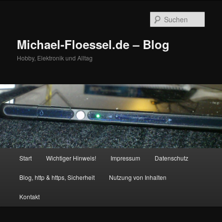
Zum
primären
Such
Inhalt
springen
Michael-Floessel.de – Blog
Hobby, Elektronik und Alltag
Hauptmenü
Start
Wichtiger Hinweis!
Impressum
Datenschutz
Blog, http & https, Sicherheit
Nutzung von Inhalten
Kontakt