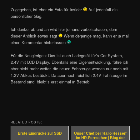
Zugegeben, ist eher ein Foto für Insider
Auf jedenfall ein
persönlicher Gag.
Ich denke, ab und an wird hier jemand vorbeischauen, dem
dieser Anblick etwas sagt
Wenn derjenige mag, kann er ja mal
einen Kommentar hinterlassen
Für die Neugierigen: Das ist auch Ladegerät für’s Car System,
2.4V mit LCD Display. Ebenfalls eine Eigenentwicklung, führe ich
aber nicht mehr weiter, die neuen Fahrzeuge werden nur noch mit
1.2V Akkus bestückt. Da aber noch reichlich 2.4V Fahrzeuge im
Bestand sind, bleibt’s erst einmal in Betrieb.
RELATED POSTS:
Erste Eindrücke zur SSD
Unser Chef bei ‘Hallo Hessen’
im HR-Fernsehen | Blog der