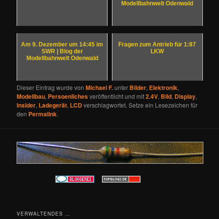
Modellbahnwelt Odenwald
Am 9. Dezember um 14:45 im
Fragen zum Antrieb für 1:87
SWR | Blog der
LKW
Modellbahnwelt Odenwald
Dieser Eintrag wurde von
Michael F.
unter
Bilder
,
Elektronik
,
Modellbau
,
Persoenliches
veröffentlicht und mit
2.4V
,
Bild
,
Display
,
Insider
,
Ladegerät
,
LCD
verschlagwortet. Setze ein Lesezeichen für
den
Permalink
.
VERWALTENDES …