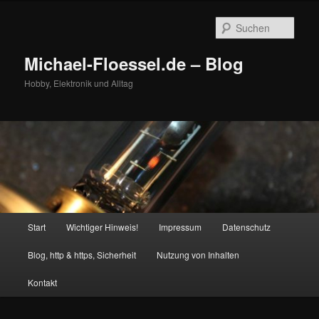
Zum
primären
Such
Inhalt
springen
Michael-Floessel.de – Blog
Hobby, Elektronik und Alltag
Hauptmenü
Start
Wichtiger Hinweis!
Impressum
Datenschutz
Blog, http & https, Sicherheit
Nutzung von Inhalten
Kontakt