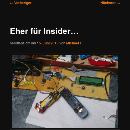
Beitragsnavigation
←
Vorheriger
Nächster
→
Eher für Insider…
Veröffentlicht am
15. Juni 2013
von
Michael F.