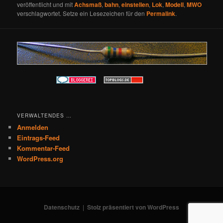
veröffentlicht und mit
Achsmaß
,
bahn
,
einstellen
,
Lok
,
Modell
,
MWO
verschlagwortet. Setze ein Lesezeichen für den
Permalink
.
VERWALTENDES …
Anmelden
Eintrags-Feed
Kommentar-Feed
WordPress.org
Datenschutz
Stolz präsentiert von WordPress