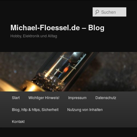
Zum
primären
Such
Inhalt
springen
Michael-Floessel.de – Blog
Hobby, Elektronik und Alltag
Hauptmenü
Start
Wichtiger Hinweis!
Impressum
Datenschutz
Blog, http & https, Sicherheit
Nutzung von Inhalten
Kontakt