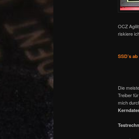
OCZ Agilit
riskiere 
SSD’s ab 
Die meist
Treiber fü
mich durc
Kerndate
Testrechn