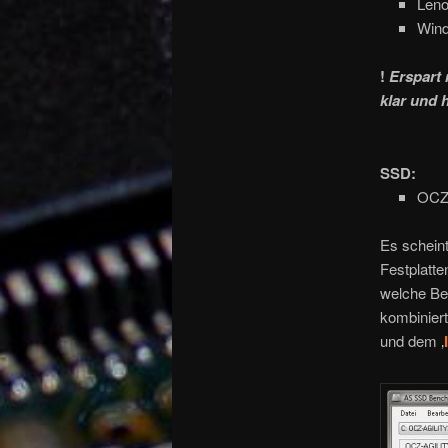
Len
Wind
!
Erspart 
klar und 
SSD:
OCZ 
Es scheint
Festplatte
welche Ben
kombiniert
und dem ‚