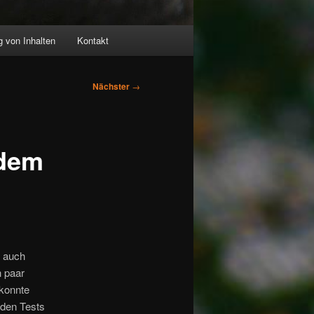
 von Inhalten
Kontakt
Nächster
→
 dem
h auch
n paar
konnte
nden Tests