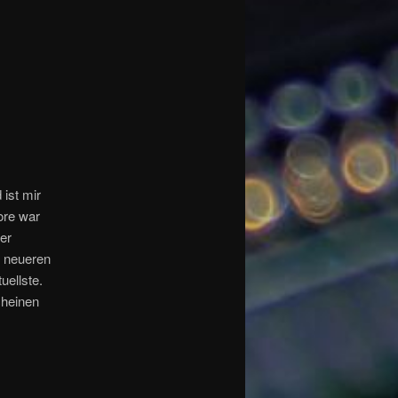
 ist mir
core war
er
n neueren
uellste.
cheinen