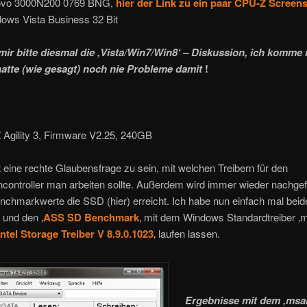
ovo 3000N200 0769 BNG,
hier der Link zu ein paar CPU-Z Screen
ows Vista Business 32 Bit
mir bitte diesmal die ‚Vista/Win7/Win8‘ – Diskussion, ich komme 
hatte (wie gesagt) noch nie Probleme damit
!
Agility 3, Firmware V2.25, 240GB
 eine rechte Glaubensfrage zu sein, mit welchen Treibern für den
ncontroller man arbeiten sollte. Außerdem wird immer wieder nachgef
chmarkwerte die SSD (hier) erreicht. Ich habe nun einfach mal beid
 und den ‚
ASS SD Benchmark
‚ mit dem Windows Standardtreiber ‚
Intel Storage Treiber V 8.9.0.1023
‚ laufen lassen.
Ergebnisse mit dem ‚msa