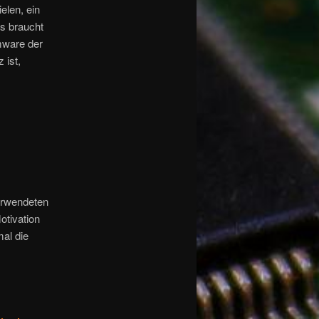
elen, ein
s braucht
rmware der
 ist,
erwendeten
otivation
al die