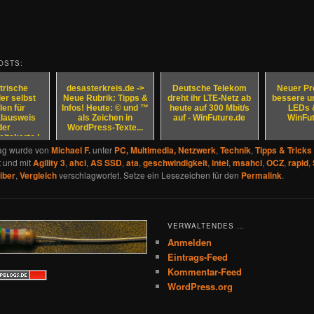
OSTS:
trische
desasterkreis.de ->
Deutsche Telekom
Neuer Pr
er selbst
Neue Rubrik: Tipps &
dreht ihr LTE-Netz ab
bessere un
len für
Infos! Heute: © und ™
heute auf 300 Mbit/s
LEDs &
lausweis
als Zeichen in
auf - WinFuture.de
WinFut
der
WordPress-Texte...
itskarte |
de - De...
rag wurde von
Michael F.
unter
PC, Multimedia, Netzwerk
,
Technik
,
Tipps & Tricks
t und mit
Agility 3
,
ahci
,
AS SSD
,
ata
,
geschwindigkeit
,
intel
,
msahci
,
OCZ
,
rapid
,
iber
,
Vergleich
verschlagwortet. Setze ein Lesezeichen für den
Permalink
.
VERWALTENDES …
Anmelden
Eintrags-Feed
Kommentar-Feed
WordPress.org