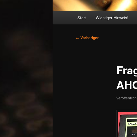
Hauptmenü
Start
Wichtiger Hinweis!
Beitragsnavigation
←
Vorheriger
Fra
AHC
Veröffentlic