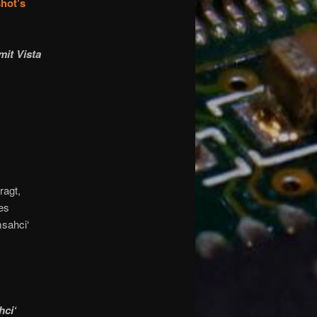
shot’s
mit Vista
ragt,
es
msahci‘
hci‘