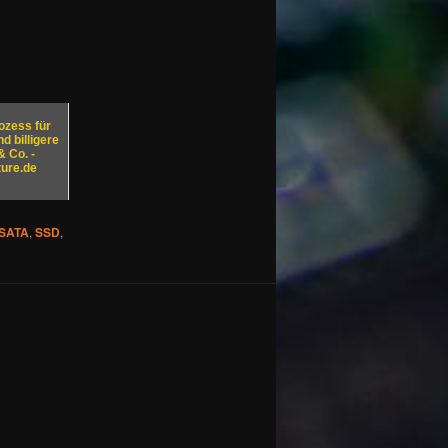
ozess für
d billigere
 Co. -
ure.de
SATA
,
SSD
,