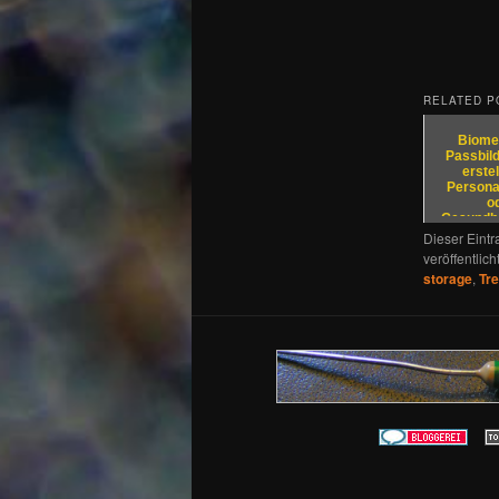
RELATED P
Biome
Passbild
erstel
Persona
o
Gesundhe
Bitpage.
Dieser Eint
veröffentlich
storage
,
Tre