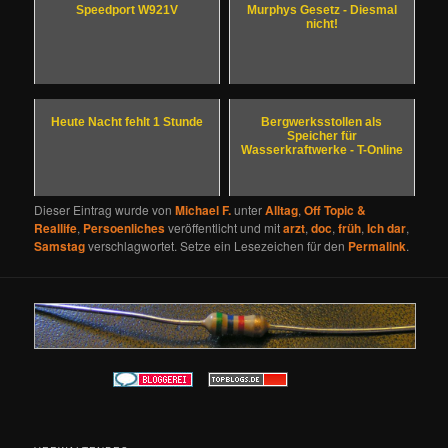
Speedport W921V
Murphys Gesetz - Diesmal
nicht!
Heute Nacht fehlt 1 Stunde
Bergwerksstollen als
Speicher für
Wasserkraftwerke - T-Online
Dieser Eintrag wurde von
Michael F.
unter
Alltag
,
Off Topic &
Reallife
,
Persoenliches
veröffentlicht und mit
arzt
,
doc
,
früh
,
Ich dar
,
Samstag
verschlagwortet. Setze ein Lesezeichen für den
Permalink
.