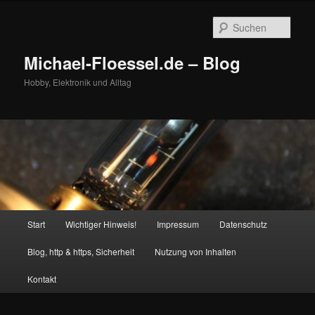
Zum
primären
Such
Inhalt
springen
Michael-Floessel.de – Blog
Hobby, Elektronik und Alltag
Hauptmenü
Start
Wichtiger Hinweis!
Impressum
Datenschutz
Blog, http & https, Sicherheit
Nutzung von Inhalten
Kontakt