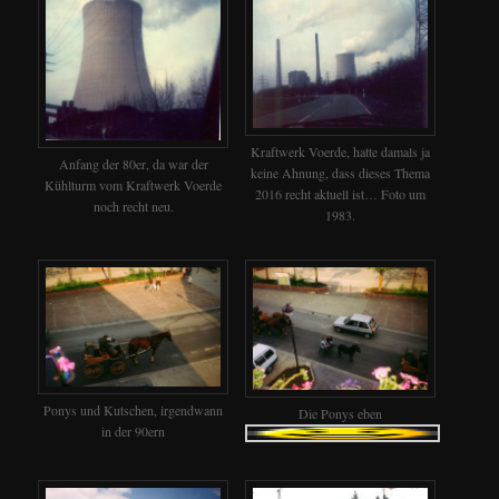
Kraftwerk Voerde, hatte damals ja
Anfang der 80er, da war der
keine Ahnung, dass dieses Thema
Kühlturm vom Kraftwerk Voerde
2016 recht aktuell ist… Foto um
noch recht neu.
1983.
Ponys und Kutschen, irgendwann
Die Ponys eben
in der 90ern