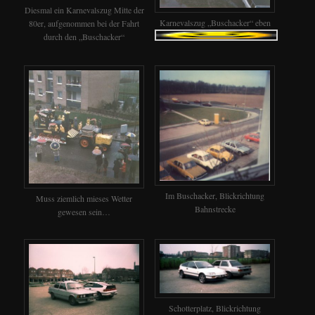
Diesmal ein Karnevalszug Mitte der
Karnevalszug „Buschacker“ eben
80er, aufgenommen bei der Fahrt
durch den „Buschacker“
Im Buschacker, Blickrichtung
Muss ziemlich mieses Wetter
Bahnstrecke
gewesen sein…
Schotterplatz, Blickrichtung