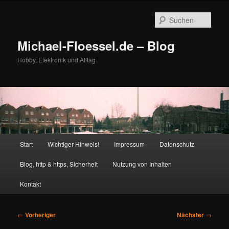
Zum
primären
Such
Inhalt
springen
Michael-Floessel.de – Blog
Hobby, Elektronik und Alltag
Hauptmenü
Start
Wichtiger Hinweis!
Impressum
Datenschutz
Blog, http & https, Sicherheit
Nutzung von Inhalten
Kontakt
Beitragsnavigation
←
Vorheriger
Nächster
→