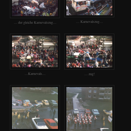
… Karnevalszug…
… der gleiche Karnevalszug…
…Karnevals…
… zug!