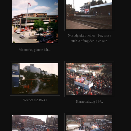
Nostalgiefahrt einer 41er, muss
auch Anfang der 90er sein.
Maimarkt, glaube ich…
Wieder die BR41
Karnevalszug 199x