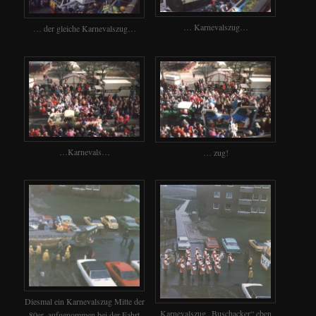
… Karnevalszug…
… der gleiche Karnevalszug…
…Karnevals…
… zug!
Diesmal ein Karnevalszug Mitte der
Karnevalszug „Buschacker“ eben
80er, aufgenommen bei der Fahrt