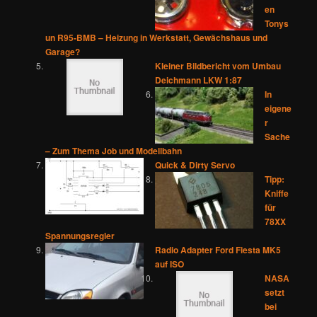
en
Tonys
un R95-BMB – Heizung in Werkstatt, Gewächshaus und
Garage?
Kleiner Bildbericht vom Umbau
Deichmann LKW 1:87
In
eigene
r
Sache
– Zum Thema Job und Modellbahn
Quick & Dirty Servo
Tipp:
Kniffe
für
78XX
Spannungsregler
Radio Adapter Ford Fiesta MK5
auf ISO
NASA
setzt
bei