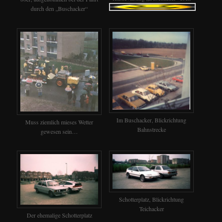
durch den „Buschacker“
Im Buschacker, Blickrichtung
Muss ziemlich mieses Wetter
Bahnstrecke
gewesen sein…
Schotterplatz, Blickrichtung
Teichacker
Der ehemalige Schotterplatz