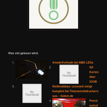
Was viel gelesen wird:
Anode/Kathode bei SMD LEDs
SD
Karten
über
32GB
Stellenabbau: Lexmark steigt
komplett bei Tintenstrahldruckern
aus – Golem.de
Petrol
eumof