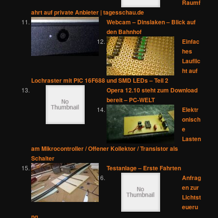
Raumf
ahrt auf private Anbieter | tagesschau.de
Webcam – Dinslaken – Blick auf
den Bahnhof
Einfac
hes
Lauflic
ht auf
Lochraster mit PIC 16F688 und SMD LEDs – Teil 2
Opera 12.10 steht zum Download
bereit – PC-WELT
Elektr
onisch
e
Lasten
am Mikrocontroller / Offener Kollektor / Transistor als
Schalter
Testanlage – Erste Fahrten
Anfrag
en zur
Lichtst
eueru
ng