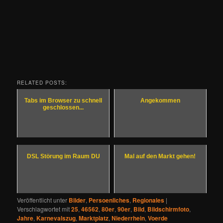
RELATED POSTS:
Tabs im Browser zu schnell
Angekommen
geschlossen...
DSL Störung im Raum DU
Mal auf den Markt gehen!
Veröffentlicht unter
Bilder
,
Persoenliches
,
Regionales
|
Verschlagwortet mit
25
,
46562
,
80er
,
90er
,
Bild
,
Bildschirmfoto
,
Jahre
,
Karnevalszug
,
Marktplatz
,
Niederrhein
,
Voerde