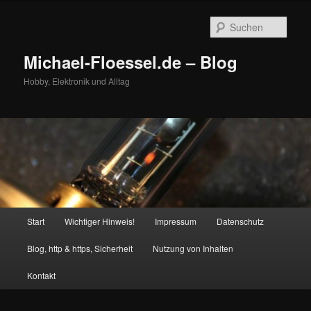
Zum
Zum
primären
sekundären
Such
Inhalt
Inhalt
springen
springen
Michael-Floessel.de – Blog
Hobby, Elektronik und Alltag
Hauptmenü
Start
Wichtiger Hinweis!
Impressum
Datenschutz
Blog, http & https, Sicherheit
Nutzung von Inhalten
Kontakt