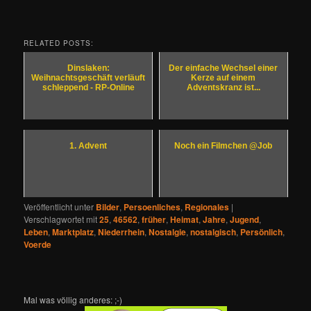
RELATED POSTS:
Dinslaken:
Der einfache Wechsel einer
Weihnachtsgeschäft verläuft
Kerze auf einem
schleppend - RP-Online
Adventskranz ist...
1. Advent
Noch ein Filmchen @Job
Veröffentlicht unter
Bilder
,
Persoenliches
,
Regionales
|
Verschlagwortet mit
25
,
46562
,
früher
,
Heimat
,
Jahre
,
Jugend
,
Leben
,
Marktplatz
,
Niederrhein
,
Nostalgie
,
nostalgisch
,
Persönlich
,
Voerde
Mal was völlig anderes: ;-)