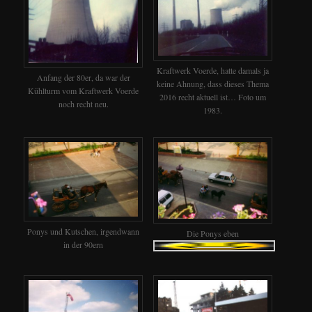
Kraftwerk Voerde, hatte damals ja
Anfang der 80er, da war der
keine Ahnung, dass dieses Thema
Kühlturm vom Kraftwerk Voerde
2016 recht aktuell ist… Foto um
noch recht neu.
1983.
Ponys und Kutschen, irgendwann
Die Ponys eben
in der 90ern