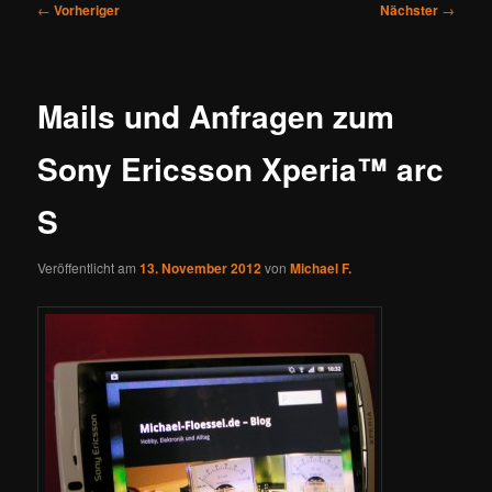
Beitragsnavigation
←
Vorheriger
Nächster
→
Mails und Anfragen zum
Sony Ericsson Xperia™ arc
S
Veröffentlicht am
13. November 2012
von
Michael F.