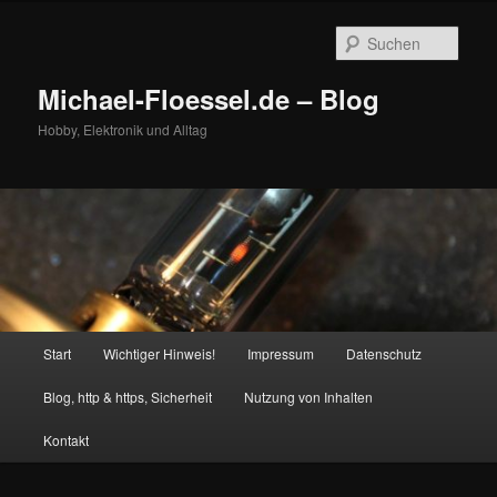
Zum
primären
Such
Inhalt
springen
Michael-Floessel.de – Blog
Hobby, Elektronik und Alltag
Hauptmenü
Start
Wichtiger Hinweis!
Impressum
Datenschutz
Blog, http & https, Sicherheit
Nutzung von Inhalten
Kontakt