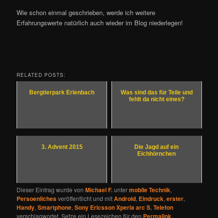
Wie schon einmal geschrieben, werde ich weitere
Erfahrungswerte natürlich auch wieder im Blog niederlegen!
RELATED POSTS:
Bergtierpark Erlenbach
Was sind das für Teile und
fehlt da nicht eines?
3. Advent 2015
Die Jagd auf ein
Eichhörnchen
Dieser Eintrag wurde von
Michael F.
unter
mobile Technik
,
Persoenliches
veröffentlicht und mit
Android
,
Eindruck
,
erster
,
Handy
,
Smartphone
,
Sony Ericsson Xperia arc S
,
Telefon
verschlagwortet. Setze ein Lesezeichen für den
Permalink
.