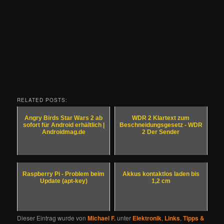
RELATED POSTS:
Angry Birds Star Wars 2 ab
WDR 2 Klartext zum
sofort für Android erhältlich |
Beschneidungsgesetz - WDR
Androidmag.de
2 Der Sender
Raspberry Pi - Problem beim
Akkus kontaktlos laden bis
Update (apt-key)
1,2 cm
Dieser Eintrag wurde von
Michael F.
unter
Elektronik
,
Links
,
Tipps &