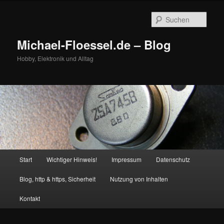
Zum
primären
Such
Inhalt
springen
Michael-Floessel.de – Blog
Hobby, Elektronik und Alltag
Hauptmenü
Start
Wichtiger Hinweis!
Impressum
Datenschutz
Blog, http & https, Sicherheit
Nutzung von Inhalten
Kontakt