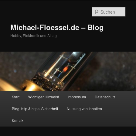
Zum
primären
Such
Inhalt
springen
Michael-Floessel.de – Blog
Hobby, Elektronik und Alltag
Hauptmenü
Start
Wichtiger Hinweis!
Impressum
Datenschutz
Blog, http & https, Sicherheit
Nutzung von Inhalten
Kontakt