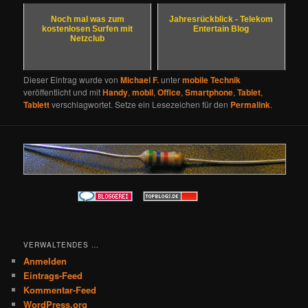
Noch mal was zum
Jahresrückblick - Telekom
kostenlosen Surfen mit
Entertain Blog
Netzclub
Dieser Eintrag wurde von
Michael F.
unter
mobile Technik
veröffentlicht und mit
Handy
,
mobil
,
Office
,
Smartphone
,
Tablet
,
Tablett
verschlagwortet. Setze ein Lesezeichen für den
Permalink
.
VERWALTENDES …
Anmelden
Eintrags-Feed
Kommentar-Feed
WordPress.org