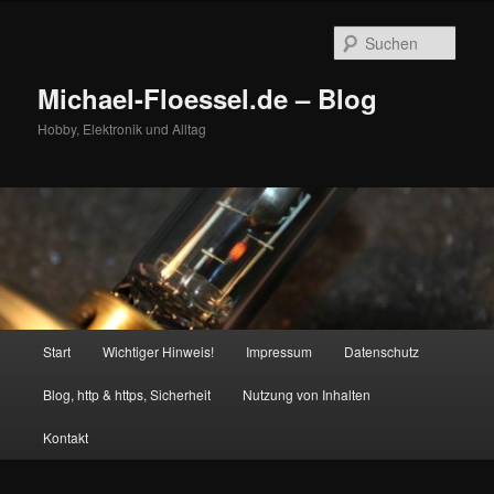
Zum
primären
Such
Inhalt
springen
Michael-Floessel.de – Blog
Hobby, Elektronik und Alltag
Hauptmenü
Start
Wichtiger Hinweis!
Impressum
Datenschutz
Blog, http & https, Sicherheit
Nutzung von Inhalten
Kontakt