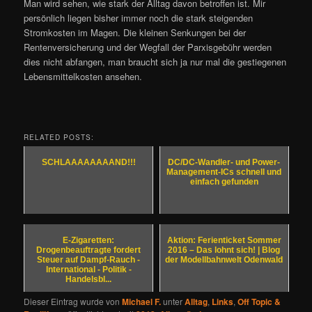
Man wird sehen, wie stark der Alltag davon betroffen ist. Mir
persönlich liegen bisher immer noch die stark steigenden
Stromkosten im Magen. Die kleinen Senkungen bei der
Rentenversicherung und der Wegfall der Parxisgebühr werden
dies nicht abfangen, man braucht sich ja nur mal die gestiegenen
Lebensmittelkosten ansehen.
RELATED POSTS:
SCHLAAAAAAAAND!!!
DC/DC-Wandler- und Power-
Management-ICs schnell und
einfach gefunden
E-Zigaretten:
Aktion: Ferienticket Sommer
Drogenbeauftragte fordert
2016 – Das lohnt sich! | Blog
Steuer auf Dampf-Rauch -
der Modellbahnwelt Odenwald
International - Politik -
Handelsbl...
Dieser Eintrag wurde von
Michael F.
unter
Alltag
,
Links
,
Off Topic &