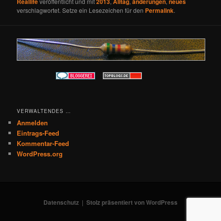
Reallife
veröffentlicht und mit
2013
,
Alltag
,
änderungen
,
neues
verschlagwortet. Setze ein Lesezeichen für den
Permalink
.
VERWALTENDES …
Anmelden
Eintrags-Feed
Kommentar-Feed
WordPress.org
Datenschutz
Stolz präsentiert von WordPress