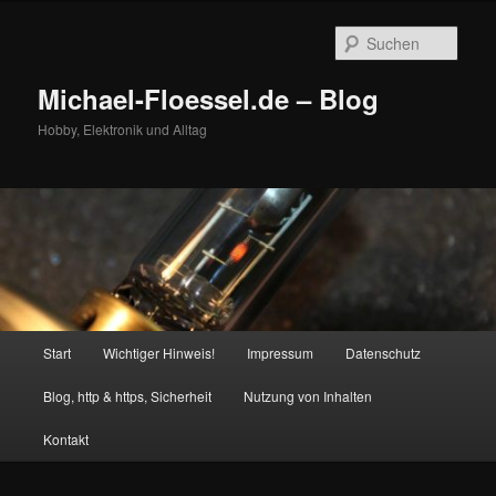
Zum
primären
Such
Inhalt
springen
Michael-Floessel.de – Blog
Hobby, Elektronik und Alltag
Hauptmenü
Start
Wichtiger Hinweis!
Impressum
Datenschutz
Blog, http & https, Sicherheit
Nutzung von Inhalten
Kontakt