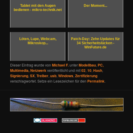
Tablet mit den Augen
Der Moment...
bedienen - mikro-technik.net
Löten, Lupe, Webcam,
Patch-Day: Zehn Updates für
Mikroskop...
34 Sicherheitslücken -
WinFuture.de
Dieser Eintrag wurde von
Michael F.
unter
Modellbau
,
PC,
Multimedia, Netzwerk
veröffentlicht und mit
02
,
10
,
Hash
,
Signierung
,
SX
,
Treiber
,
usb
,
Windows
,
Zertifizierung
verschlagwortet. Setze ein Lesezeichen für den
Permalink
.