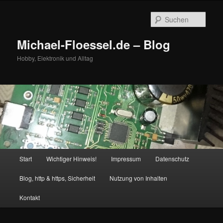
Zum
primären
Such
Inhalt
springen
Michael-Floessel.de – Blog
Hobby, Elektronik und Alltag
Hauptmenü
Start
Wichtiger Hinweis!
Impressum
Datenschutz
Blog, http & https, Sicherheit
Nutzung von Inhalten
Kontakt