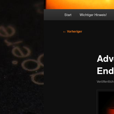
Hauptmenü
Start
Wichtiger Hinweis!
Beitragsnavigation
←
Vorheriger
Adv
End
Veröffentlic