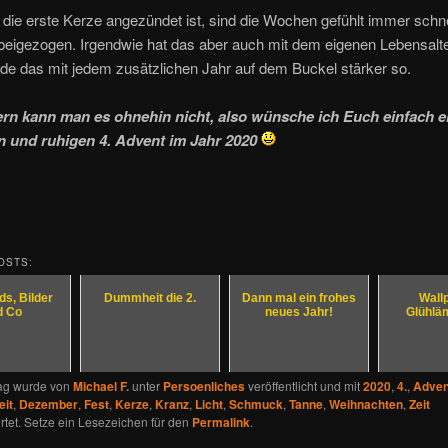
die erste Kerze angezündet ist, sind die Wochen gefühlt immer schne
eigezogen. Irgendwie hat das aber auch mit dem eigenen Lebensalte
de das mit jedem zusätzlichen Jahr auf dem Buckel stärker so.
rn kann man es ohnehin nicht, also wünsche ich Euch einfach e
en und ruhigen 4. Advent im Jahr 2020
OSTS:
s, Bilder
Dummheit die 2.
Dann mal ein frohes
Wall
d Co
neues Jahr!
Glühlä
rag wurde von
Michael F.
unter
Persoenliches
veröffentlicht und mit
2020
,
4.
,
Adven
eit
,
Dezember
,
Fest
,
Kerze
,
Kranz
,
Licht
,
Schmuck
,
Tanne
,
Weihnachten
,
Zeit
tet. Setze ein Lesezeichen für den
Permalink
.