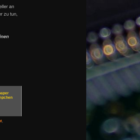
ller an
r zu tun,
inen
paper
mpchen
t
,