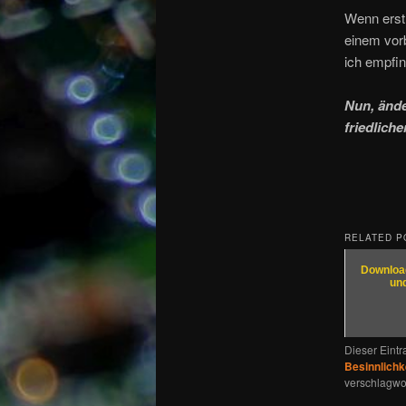
Wenn erst 
einem vorb
ich empfin
Nun, ände
friedlich
RELATED P
Download
un
Dieser Eint
Besinnlichk
verschlagwor