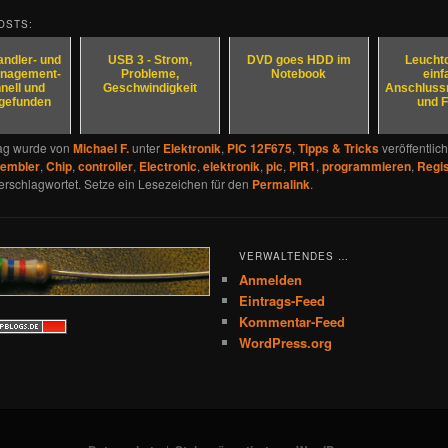
OSTS:
ndler- und
USB 3 - Strom,
DVD goes HDD im
Leuchtd
nagement-
Probleme,
Notebook
einf
nell und
Geschwindigkeit
Anschluss
 gefunden
und F
rag wurde von
Michael F.
unter
Elektronik
,
PIC 12F675
,
Tipps & Tricks
veröffentlich
embler
,
Chip
,
controller
,
Electronic
,
elektronik
,
pic
,
PIR1
,
programmieren
,
Regis
erschlagwortet. Setze ein Lesezeichen für den
Permalink
.
VERWALTENDES …
Anmelden
Eintrags-Feed
Kommentar-Feed
WordPress.org