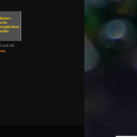
ioden -
ache
möglichkeiten
ehler
t und mit
ter
,