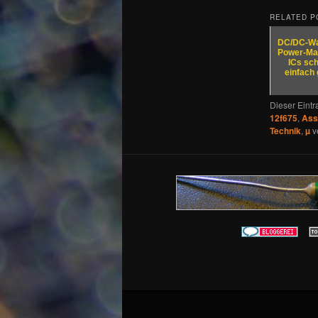
RELATED P
DC/DC-Wa
Power-Ma
ICs sch
einfach
Dieser Eint
12f675
,
Ass
Technik
,
µ
v