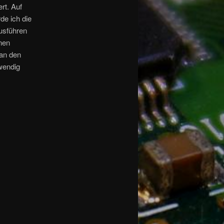
ert. Auf
e ich die
usführen
nen
 an den
wendig