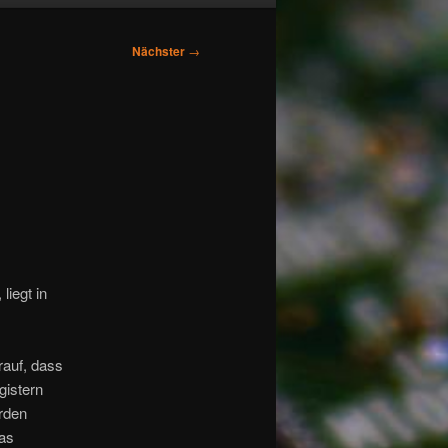
Nächster
→
liegt in
rauf, dass
egistern
rden
was