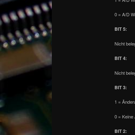
0 = A/D Wa
BIT 5
:
Nicht beleg
BIT 4
:
Nicht beleg
BIT 3
:
1 = Änder
0 = Keine
BIT 2
: