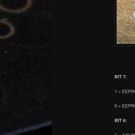
BIT 7:
1 = EEPRO
0 = EEPRO
BIT 6:
1 = A/D Wa