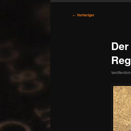
Beitragsnavigation
←
Vorheriger
Der
Reg
Veröffentlic